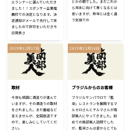
とかの朝でした。まだこれか
火ランナーに選んでいただき
ら年末に向けて寒くなるとは
ました！！スポンサー企業推
思いますが、昨年とは全く違
薦枠での決定となります。決
う気候での
定通知がメールで先行して来
ましたので許可をいただき今
日発表さ
2019年12月17日
2019年12月16日
取材
ブラジルからのお客様
今年も順調に酒造りが進んで
ブラジルサンパウロで「藍
いますが、その酒造りの取材
染」レストランを展開するマ
をされました。まだ番組など
ルセロさんとテルマさんが南
言えませんが、全国放送です
部美人にやってきました。初
ので、楽しみにしていてくだ
めての南部美人訪問でした
さい。
が、藍染さんは昔からとても