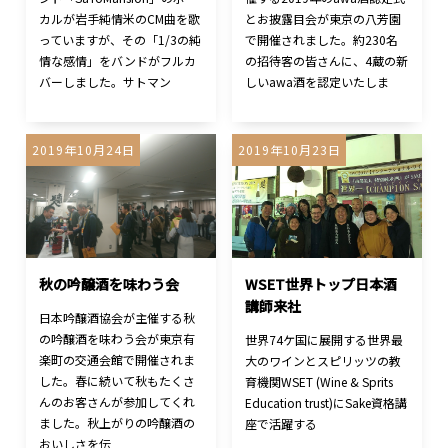
カルが岩手純情米のCM曲を歌
とお披露目会が東京の八芳園
っていますが、その「1/3の純
で開催されました。約230名
情な感情」をバンドがフルカ
の招待客の皆さんに、4蔵の新
バーしました。サトマン
しいawa酒を認定いたしま
2019年10月24日
2019年10月23日
秋の吟醸酒を味わう会
WSET世界トップ日本酒
講師来社
日本吟醸酒協会が主催する秋
の吟醸酒を味わう会が東京有
世界74ケ国に展開する世界最
楽町の交通会館で開催されま
大のワインとスピリッツの教
した。春に続いて秋もたくさ
育機関WSET (Wine & Sprits
んのお客さんが参加してくれ
Education trust)にSake資格講
ました。秋上がりの吟醸酒の
座で活躍する
おいしさを伝