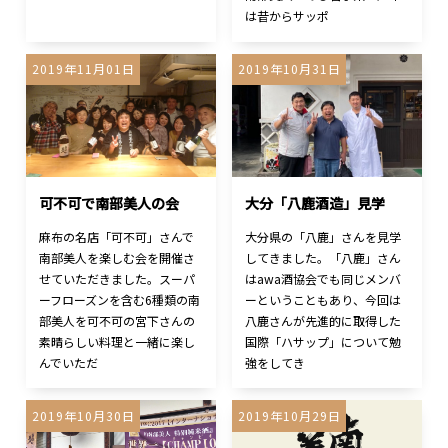
は昔からサッポ
2019年11月01日
2019年10月31日
可不可で南部美人の会
大分「八鹿酒造」見学
麻布の名店「可不可」さんで
大分県の「八鹿」さんを見学
南部美人を楽しむ会を開催さ
してきました。「八鹿」さん
せていただきました。スーパ
はawa酒協会でも同じメンバ
ーフローズンを含む6種類の南
ーということもあり、今回は
部美人を可不可の宮下さんの
八鹿さんが先進的に取得した
素晴らしい料理と一緒に楽し
国際「ハサップ」について勉
んでいただ
強をしてき
2019年10月30日
2019年10月29日