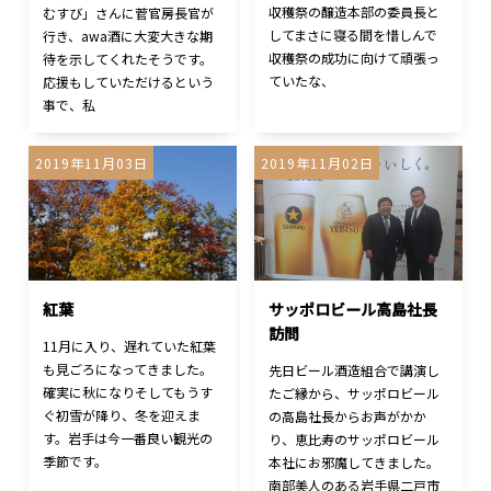
収穫祭の醸造本部の委員長と
むすび」さんに菅官房長官が
してまさに寝る間を惜しんで
行き、awa酒に大変大きな期
収穫祭の成功に向けて頑張っ
待を示してくれたそうです。
ていたな、
応援もしていただけるという
事で、私
2019年11月03日
2019年11月02日
紅葉
サッポロビール高島社長
訪問
11月に入り、遅れていた紅葉
も見ごろになってきました。
先日ビール酒造組合で講演し
確実に秋になりそしてもうす
たご縁から、サッポロビール
ぐ初雪が降り、冬を迎えま
の高島社長からお声がかか
す。岩手は今一番良い観光の
り、恵比寿のサッポロビール
季節です。
本社にお邪魔してきました。
南部美人のある岩手県二戸市