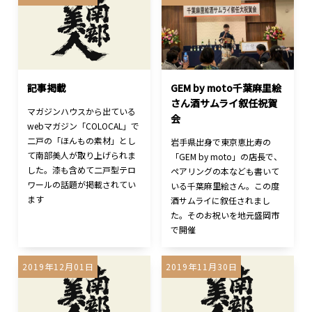
記事掲載
GEM by moto千葉麻里絵
さん酒サムライ叙任祝賀
マガジンハウスから出ている
会
webマガジン「COLOCAL」で
二戸の「ほんもの素材」とし
岩手県出身で東京恵比寿の
て南部美人が取り上げられま
「GEM by moto」の店長で、
した。漆も含めて二戸型テロ
ペアリングの本なども書いて
ワールの話題が掲載されてい
いる千葉麻里絵さん。この度
ます
酒サムライに叙任されまし
た。そのお祝いを地元盛岡市
で開催
2019年12月01日
2019年11月30日