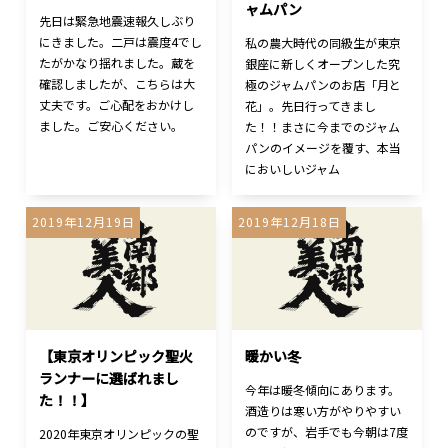
ャムパン
先日は緊急地震速報久しぶり
にきました。二戸は震度4でし
私の農大時代の同級生が東京
たがかなり揺れました。蔵を
銀座に新しくオープンした究
確認しましたが、こちらは大
極のジャムパンのお店「月と
丈夫です。ご心配をおかけし
花」。先日行ってきまし
ました。ご安心ください。
た！！まさに今までのジャム
パンのイメージを覆す、本当
においしいジャム
2019年12月19日
2019年12月18日
【東京オリンピック聖火
暖かい冬
ランナーに選ばれまし
今年は暖冬傾向にあります。
た！！】
酒造りは寒い方がやりやすい
のですが、岩手でも今朝は7度
2020年東京オリンピックの聖