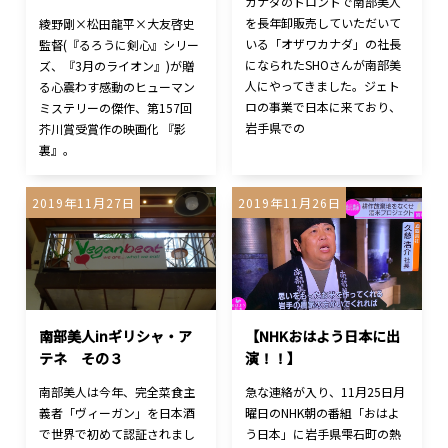
カナダのトロントで南部美人
を長年卸販売していただいて
綾野剛×松田龍平×大友啓史
いる「オザワカナダ」の社長
監督(『るろうに剣心』シリー
になられたSHOさんが南部美
ズ、『3月のライオン』)が贈
人にやってきました。ジェト
る心震わす感動のヒューマン
ロの事業で日本に来ており、
ミステリーの傑作、第157回
岩手県での
芥川賞受賞作の映画化 『影
裏』。
2019年11月27日
2019年11月26日
南部美人inギリシャ・ア
【NHKおはよう日本に出
テネ その３
演！！】
南部美人は今年、完全菜食主
急な連絡が入り、11月25日月
義者「ヴィーガン」を日本酒
曜日のNHK朝の番組「おはよ
で世界で初めて認証されまし
う日本」に岩手県雫石町の熱