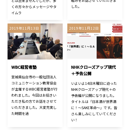
組みをお話させていただきま
とは出来ませんでしたが、多
した。
くの方々からメッセージやタ
イムラ
2019年11月13日
2019年11月12日
WBC経営者塾
NHKクローズアップ現代
＋予告公開
宮城県仙台市の一般社団法人
コミュニケーション教育協会
いよいよ14日木曜日に迫った
が主催するWBC経営者塾が行
NHKクローズアップ現代＋の
われました。今回はお招きい
予告編が公開になりました。
ただき私の方でお話をさせて
タイトルは「日本酒が世界酒
いただきました。大変充実し
に！～SAKE革命～」です。皆
た時間を過
さん楽しみにしていてくださ
い！