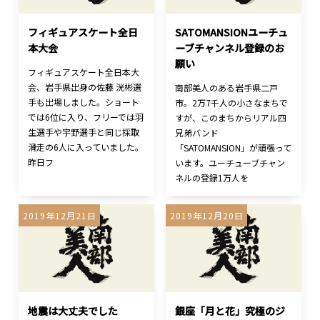
フィギュアスケート全日
SATOMANSIONユーチュ
本大会
ーブチャンネル登録のお
願い
フィギュアスケート全日本大
会、岩手県出身の佐藤 洸彬選
南部美人のある岩手県二戸
手も出場しました。ショート
市。2万7千人の小さなまちで
では6位に入り、フリーでは羽
すが、このまちからリアル四
生選手や宇野選手と同じ採取
兄弟バンド
滑走の6人に入っていました。
「SATOMANSION」が頑張って
昨日フ
います。ユーチューブチャン
ネルの登録1万人を
2019年12月21日
2019年12月20日
地震は大丈夫でした
銀座「月と花」究極のジ