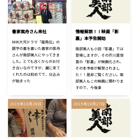
書家紫舟さん来社
情報解禁！！映画「影
裏」本予告開始
NHK大河ドラマ「龍馬伝」の
題字の書を書いた書家の紫舟
南部美人も小説「影裏」では
さんが南部美人にやってきま
登場しますが、その芥川賞受
した。とても古くからのお付
賞の「影裏」が映画化され、
き合いなのですが、蔵に来て
その本予告が解禁されまし
くれたのは初めてで、仕込み
た！！是非ご覧ください。南
が始まった
部美人もこの映画に関わりま
すので、今後楽
2019年10月28日
2019年10月27日