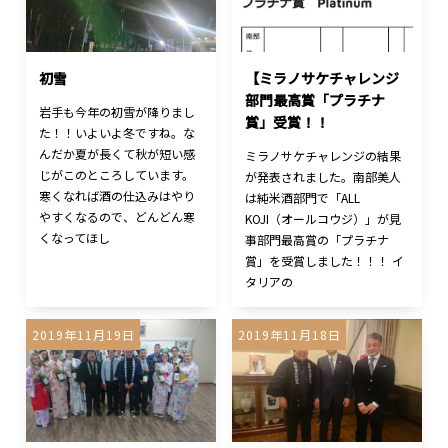
初雪
【ミラノサケチャレンジ
部門最高賞「プラチナ
岩手も今年の初雪が降りまし
賞」受賞！！
た！！いよいよ冬ですね。な
んだか夏が長くて秋が短い感
ミラノサケチャレンジの結果
じがこのところしています。
が発表されました。南部美人
寒くなれば酒の仕込みはやり
は純米酒部門で「ALL
やすくなるので、どんどん寒
KOJI（オールコウジ）」が見
くなってほし
事部門最高賞の「プラチナ
賞」を受賞しました！！！ イ
タリアの
2019年11月19日
2019年11月18日