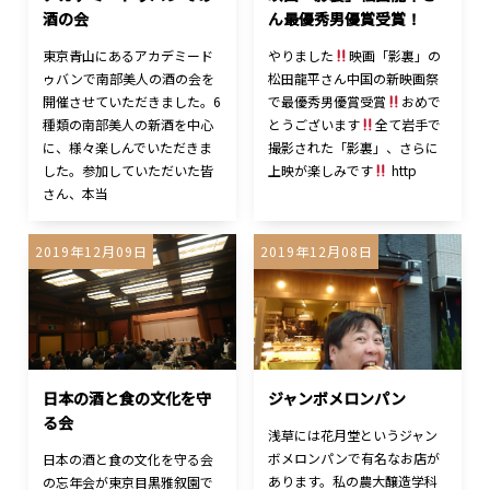
酒の会
ん最優秀男優賞受賞！
東京青山にあるアカデミード
やりました
映画「影裏」の
ゥバンで南部美人の酒の会を
松田龍平さん中国の新映画祭
開催させていただきました。6
で最優秀男優賞受賞
おめで
種類の南部美人の新酒を中心
とうございます
全て岩手で
に、様々楽しんでいただきま
撮影された「影裏」、さらに
した。参加していただいた皆
上映が楽しみです
http
さん、本当
2019年12月09日
2019年12月08日
日本の酒と食の文化を守
ジャンボメロンパン
る会
浅草には花月堂というジャン
ボメロンパンで有名なお店が
日本の酒と食の文化を守る会
あります。私の農大醸造学科
の忘年会が東京目黒雅叙園で