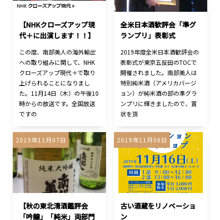
【NHKクローズアップ現
全米日本酒歓評会「準グ
代＋に出演します！！】
ランプリ」表彰式
この度、南部美人の海外輸出
2019年度全米日本酒歓評会の
への取り組みに関して、NHK
表彰式が東京五反田のTOCで
クローズアップ現代＋で取り
開催されました。南部美人は
上げられることになりまし
特別純米酒（アメリカバージ
た。11月14日（木）の午後10
ョン）が純米酒の部の準グラ
時からの放送です。全国放送
ンプリに輝きましたので、賞
ですの
状を頂
2019年11月07日
2019年11月06日
【秋の東北清酒鑑評会
古い酒蔵をリノベーショ
「吟醸」「純米」両部門
ン