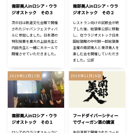
南部美人inロシア・ウラ
南部美人inロシア・ウラ
ジオストック その３
ジオストック その２
次の日は鉄道文化会館で開催
レストラン向けの試飲会が終
されたジャパンフェスティバ
了した後、総領事公邸に移動
ルに参加しました。日本酒の
し、在ウラジオストック日本
特別授業を農大の上田先生と
国総領館の中村耕一郎総領事
内田先生と一緒に大ホールで
主催の南部美人と東洋美人を
開催させていただきました。
楽しむ会を開催していただき
ました。公邸
2019年11月17日
2019年11月16日
南部美人inロシア・ウラ
フードダイバーシティー
ジオストック その１
でヴィーガン酒の講演
ロシアのウラジオストックに
先日浅草で開催されたフード