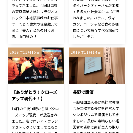
やってきました。今回は母校
ダイバーシティーさんが主催
の東京農業大学とウラジオス
する多文化社会エキスポが行
トック日本総領事館のお仕事
われました。ハラル、ヴィー
で、同じく農大の後輩蔵元で
ガン、コーシャなど食の多様
同じ「美人」と名の付くお
性について様々学べる場所で
酒、山口県の「
したが、そこ
2019年11月15日
2019年11月14日
【ありがとう！クローズ
長野で講演
アップ現代＋！】
一般社団法人長野県経営者協
会が主催する長野県経営大学
14日の午後10時からNHKクロ
シンポジウムで講演をしてき
ーズアップ現代＋が放送され
ました。長野の素晴らしい経
ました。私はロシア・ウラジ
営者の皆様に南部美人の取り
オストックにいまして見るこ