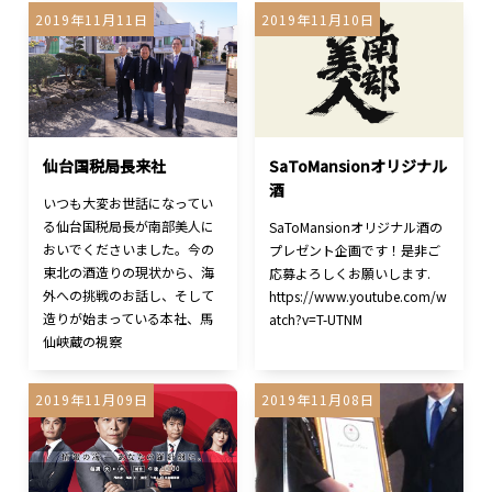
2019年11月11日
2019年11月10日
仙台国税局長来社
SaToMansionオリジナル
酒
いつも大変お世話になってい
る仙台国税局長が南部美人に
SaToMansionオリジナル酒の
おいでくださいました。今の
プレゼント企画です！是非ご
東北の酒造りの現状から、海
応募よろしくお願いします.
外への挑戦のお話し、そして
https://www.youtube.com/w
造りが始まっている本社、馬
atch?v=T-UTNM
仙峡蔵の視察
2019年11月09日
2019年11月08日