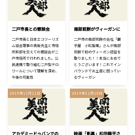
二戸市長との懇談会
南部煎餅がヴィーガンに
二戸市長と日本エコツーリズ
二戸市の南部煎餅の会社「巌
ム協会理事の真板先生と市役
手屋 小松製菓」さんが南部
所幹部を交えての懇談会が二
煎餅で初のヴィーガン認証を
戸市役所で行われました。公
取りました！！本当におめで
民連携で取り組む二戸型テロ
とうございます！これでイン
ワールについて理解を深め、
バウンドでお土産に困ってい
今後の可能性
るヴィーガン
2019年12月11日
2019年12月10日
アカデミードゥバンでの
映画「影裏」松田龍平さ