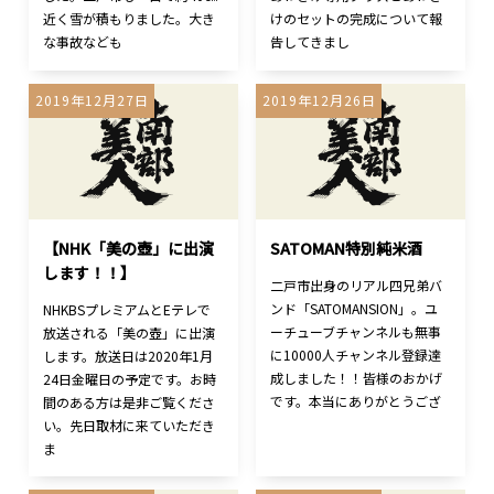
近く雪が積もりました。大き
けのセットの完成について報
な事故なども
告してきまし
2019年12月27日
2019年12月26日
【NHK「美の壺」に出演
SATOMAN特別純米酒
します！！】
二戸市出身のリアル四兄弟バ
ンド「SATOMANSION」。ユ
NHKBSプレミアムとEテレで
ーチューブチャンネルも無事
放送される「美の壺」に出演
に10000人チャンネル登録達
します。放送日は2020年1月
成しました！！皆様のおかげ
24日金曜日の予定です。お時
です。本当にありがとうござ
間のある方は是非ご覧くださ
い。先日取材に来ていただき
ま