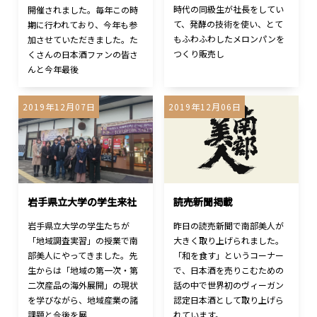
時代の同級生が社長をしてい
開催されました。毎年この時
て、発酵の技術を使い、とて
期に行われており、今年も参
もふわふわしたメロンパンを
加させていただきました。た
つくり販売し
くさんの日本酒ファンの皆さ
んと今年最後
2019年12月07日
2019年12月06日
岩手県立大学の学生来社
読売新聞掲載
岩手県立大学の学生たちが
昨日の読売新聞で南部美人が
「地域調査実習」の授業で南
大きく取り上げられました。
部美人にやってきました。先
「和を食す」というコーナー
生からは「地域の第一次・第
で、日本酒を売りこむための
二次産品の海外展開」の現状
話の中で世界初のヴィーガン
を学びながら、地域産業の諸
認定日本酒として取り上げら
課題と今後を展
れています。