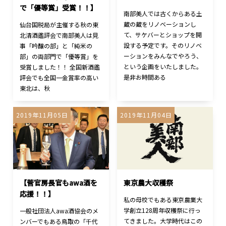
で「優等賞」受賞！！】
南部美人では古くからある土
蔵の蔵をリノベーションし
仙台国税局が主催する秋の東
て、サケバーとショップを開
北清酒鑑評会で南部美人は見
設する予定です。そのリノベ
事「吟醸の部」と「純米の
ーションをみんなでやろう、
部」の両部門で「優等賞」を
という企画をいたしました。
受賞しました！！ 全国新酒鑑
是非お時間ある
評会でも全国一金賞率の高い
東北は、秋
2019年11月05日
2019年11月04日
【菅官房長官もawa酒を
東京農大収穫祭
応援！！】
私の母校でもある東京農業大
学創立128周年収穫祭に行っ
一般社団法人awa酒協会のメ
てきました。大学時代はこの
ンバーでもある鳥取の「千代