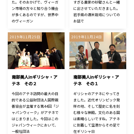
た。そのおかげで、ヴィーガ
すぎる農家の砂壁さんと一緒
ン市場の方々と知り合う機会
に出させていただきました。
が多くあるのですが、世界中
岩手県の酒米栽培についての
のヴィーガン
お話で
2019年11月25日
2019年11月24日
南部美人inギリシャ・ア
南部美人inギリシャ・ア
テネ その２
テネ その１
今回のアテネ訪問の最大の目
ギリシャのアテネにやってき
的である公益財団法人国際親
ました。近代オリンピック発
善協会が主催する第44回「ジ
祥の地、そして歴史に名を刻
ャパンウィーク」がアテネで
む様々な神殿。文化のある国
はじまりました。今回はこの
は素晴らしいですね。アテネ
ジャパンウィークにおいて、
に到着して空港からその足で
一般社団法
在ギリシャ日