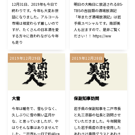
12月31日、2019年も今日で
明日の大晦日に放送されるBS-
終わりです。今年も大変お世
TBSの吉田類の酒場放浪記
話になりました。アルコール
「年またぎ酒場放浪記」は岩
市場は相変わらず厳しいので
手県スペシャルです。南部美
すが、たくさんの日本酒を愛
人も出ますので、是非ご覧く
する方々に救われながら今年
ださい！！ https://ww
も走り
2019年12月29日
2019年12月28日
大雪
保副知事訪問
今年は暖冬で、雪も少なく、
岩手県の保副知事を二戸市長
久しぶりに雪の無い正月か
と丸三漆器の社長と訪問させ
な、と思っていましたが、や
ていただきました。今年開発
はりそんな事はありませんで
した岩手県産の漆を使用した
した。二戸市も一日で約40㎝
あわさけ専用グラスとあわさ