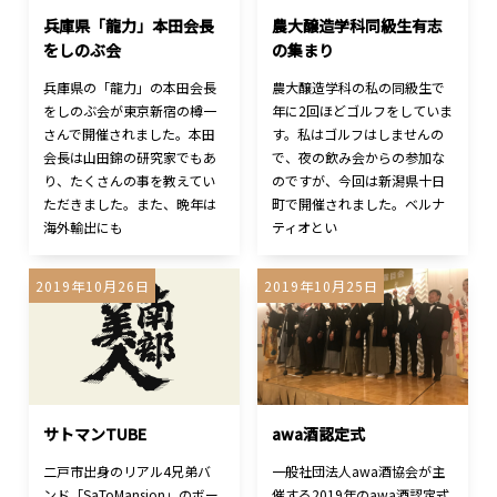
兵庫県「龍力」本田会長
農大醸造学科同級生有志
をしのぶ会
の集まり
兵庫県の「龍力」の本田会長
農大醸造学科の私の同級生で
をしのぶ会が東京新宿の樽一
年に2回ほどゴルフをしていま
さんで開催されました。本田
す。私はゴルフはしませんの
会長は山田錦の研究家でもあ
で、夜の飲み会からの参加な
り、たくさんの事を教えてい
のですが、今回は新潟県十日
ただきました。また、晩年は
町で開催されました。ベルナ
海外輸出にも
ティオとい
2019年10月26日
2019年10月25日
サトマンTUBE
awa酒認定式
二戸市出身のリアル4兄弟バ
一般社団法人awa酒協会が主
ンド「SaToMansion」のボー
催する2019年のawa酒認定式