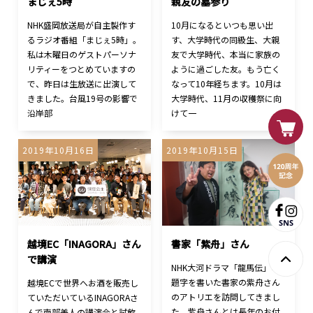
まじぇ5時
親友の墓参り
NHK盛岡放送局が自主製作す
10月になるといつも思い出
るラジオ番組「まじぇ5時」。
す、大学時代の同級生、大親
私は木曜日のゲストパーソナ
友で大学時代、本当に家族の
リティーをつとめていますの
ように過ごした友。もう亡く
で、昨日は生放送に出演して
なって10年経ちます。10月は
きました。台風19号の影響で
大学時代、11月の収穫祭に向
沿岸部
けて一
2019年10月16日
2019年10月15日
越境EC「INAGORA」さん
書家「紫舟」さん
で講演
NHK大河ドラマ「龍馬伝」の
題字を書いた書家の紫舟さん
越境ECで世界へお酒を販売し
のアトリエを訪問してきまし
ていただいているINAGORAさ
た。紫舟さんとは長年のお付
んで南部美人の講演会と試飲