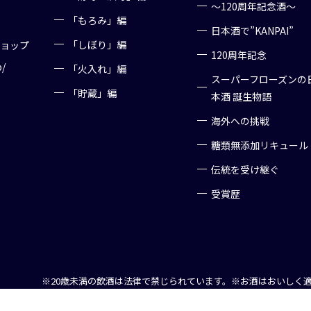
～120周年記念酒～
「もろみ」編
日本酒で”KANPAI”
「しぼり」編
ショップ
120周年記念
p/
「火入れ」編
スーパーフローズンの
「貯蔵」編
本酒 誕生物語
海外への挑戦
糖類無添加リキュール
伝統を受け継ぐ
受賞歴
※20歳未満の飲酒は法律で禁じられています。
※お酒はおいしく
Copyright (C) 2016 Nanbu Bijin, All right reserved.