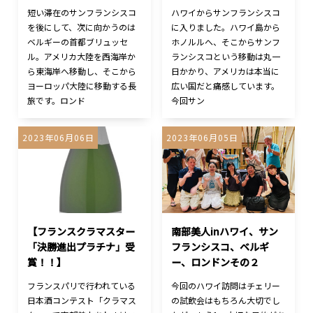
短い滞在のサンフランシスコ
ハワイからサンフランシスコ
を後にして、次に向かうのは
に入りました。ハワイ島から
ベルギーの首都ブリュッセ
ホノルルへ、そこからサンフ
ル。アメリカ大陸を西海岸か
ランシスコという移動は丸一
ら東海岸へ移動し、そこから
日かかり、アメリカは本当に
ヨーロッパ大陸に移動する長
広い国だと痛感しています。
旅です。ロンド
今回サン
2023年06月06日
2023年06月05日
【フランスクラマスター
南部美人inハワイ、サン
「決勝進出プラチナ」受
フランシスコ、ベルギ
賞！！】
ー、ロンドンその２
フランスパリで行われている
今回のハワイ訪問はチェリー
日本酒コンテスト「クラマス
の試飲会はもちろん大切でし