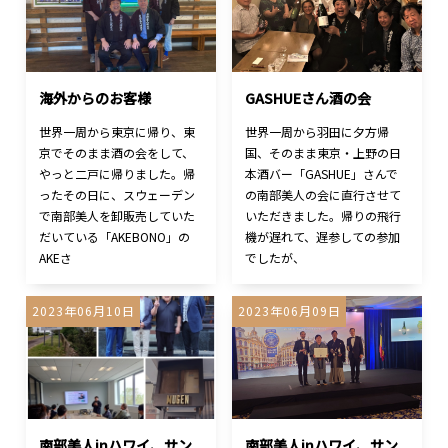
海外からのお客様
GASHUEさん酒の会
世界一周から東京に帰り、東
世界一周から羽田に夕方帰
京でそのまま酒の会をして、
国、そのまま東京・上野の日
やっと二戸に帰りました。帰
本酒バー「GASHUE」さんで
ったその日に、スウェーデン
の南部美人の会に直行させて
で南部美人を卸販売していた
いただきました。帰りの飛行
だいている「AKEBONO」の
機が遅れて、遅参しての参加
AKEさ
でしたが、
2023年06月10日
2023年06月09日
南部美人inハワイ、サン
南部美人inハワイ、サン