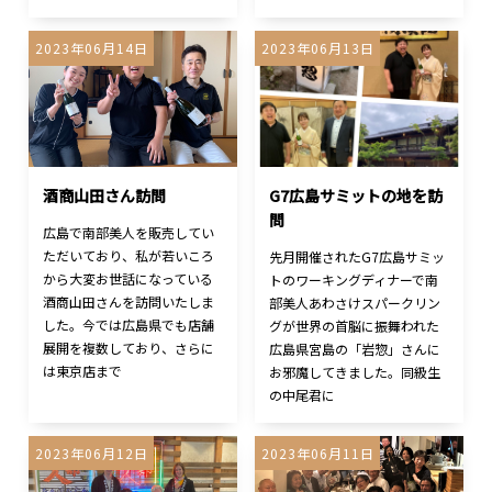
2023年06月14日
2023年06月13日
酒商山田さん訪問
G7広島サミットの地を訪
問
広島で南部美人を販売してい
ただいており、私が若いころ
先月開催されたG7広島サミッ
から大変お世話になっている
トのワーキングディナーで南
酒商山田さんを訪問いたしま
部美人あわさけスパークリン
した。今では広島県でも店舗
グが世界の首脳に振舞われた
展開を複数しており、さらに
広島県宮島の「岩惣」さんに
は東京店まで
お邪魔してきました。同級生
の中尾君に
2023年06月12日
2023年06月11日