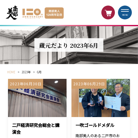
MENU
蔵元だより 2023年6月
HOME
>
2023年
>
6月
2023年06月30日
2023年06月29日
二戸経済研究会総会と講
一吹ゴールドメダル
演会
南部美人のある二戸市のお