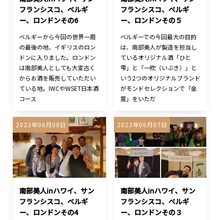
フランシスコ、ベルギ
フランシスコ、ベルギ
ー、ロンドンその6
ー、ロンドンその５
ベルギーから今回の世界一周
ベルギーでの今回最大の目的
の最後の地、イギリスのロン
は、南部美人が製造を担当し
ドンに入りました。ロンドン
ているオリジナル酒「ひと
は南部美人としても大変古く
雫」と「一吹（いぶき）」と
からお酒を販売していただい
いう2つのオリジナルブランド
ている地。IWCやWSET日本酒
がモンドセレクションで「金
コース
賞」をいただ
2023年06月08日
2023年06月07日
南部美人inハワイ、サン
南部美人inハワイ、サン
フランシスコ、ベルギ
フランシスコ、ベルギ
ー、ロンドンその4
ー、ロンドンその３