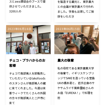
スとawa酒協会のブースで提
を製造する蔵元と、東京農大
供させていただきました。
との会議が東京農大で行われ
3200人の
ました。学長も出席してご挨
拶をいただき
2023年06月16日
2023年06月15日
チェコ・プラハからのお
農大の後輩
客様
私の母校である東京農業大学
の後輩で、イギリスケンブリ
チェコで南部美人を卸販売し
ッジでSAKEを造っている堂島
ていただいているtakofoods
UKの橋本君と、岩手出身のサ
のスタンさんが南部美人の蔵
ケサムライ千葉麻里絵さんの
に来てくれました。今週は来
お店「EUREKA！」で料理を
客ウィークでたくさんの外国
担
の方々が南部美人と二戸市に
来て