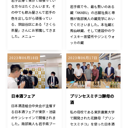
岩手出身で東京で頑張ってい
る方々はたくさんいます。そ
岩手県で今、最も勢いのある
の中でも飲み屋さんで岩手の
蔵「AKABU」の古舘社長と専
色を出しながら頑張ってい
務が南部美人の蔵見学におい
る、世田谷区にある「さくら
でくださいました。本社蔵と
茶屋」さんにお邪魔してきま
馬仙峡蔵、そして建設中のウ
した。メニュー
イスキー蒸留所やジンとウォ
ッカの蔵
2023年06月18日
2023年06月17日
日本酒フェア
プリンセスミチコ酵母の
酒
日本酒造組合中央会が主催す
る日本酒フェアが東京・池袋
私の母校である東京農業大学
のサンシャインで開催されま
で開発された花酵母「プリン
した。南部美人も岩手県ブー
セスミチコ」を使った日本酒