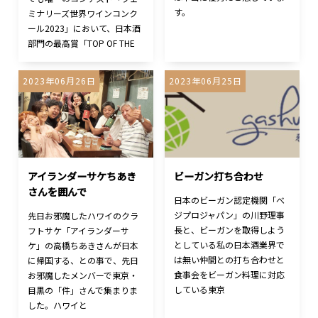
す。
ミナリーズ世界ワインコンク
ール2023」において、日本酒
部門の最高賞「TOP OF THE
2023年06月26日
2023年06月25日
アイランダーサケちあき
ビーガン打ち合わせ
さんを囲んで
日本のビーガン認定機関「べ
ジプロジャパン」の川野理事
先日お邪魔したハワイのクラ
長と、ビーガンを取得しよう
フトサケ「アイランダーサ
としている私の日本酒業界で
ケ」の高橋ちあきさんが日本
は無い仲間との打ち合わせと
に帰国する、との事で、先日
食事会をビーガン料理に対応
お邪魔したメンバーで東京・
している東京
目黒の「件」さんで集まりま
した。ハワイと