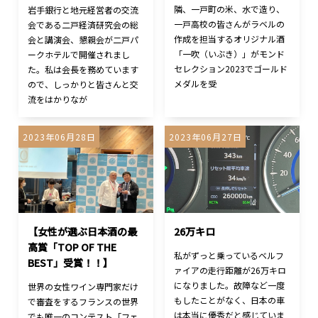
隣、一戸町の米、水で造り、
岩手銀行と地元経営者の交流
一戸高校の皆さんがラベルの
会である二戸経済研究会の総
作成を担当するオリジナル酒
会と講演会、懇親会が二戸パ
「一吹（いぶき）」がモンド
ークホテルで開催されまし
セレクション2023でゴールド
た。私は会長を務めています
メダルを受
ので、しっかりと皆さんと交
流をはかりなが
2023年06月28日
2023年06月27日
【女性が選ぶ日本酒の最
26万キロ
高賞「TOP OF THE
私がずっと乗っているベルフ
BEST」受賞！！】
ァイアの走行距離が26万キロ
になりました。故障など一度
世界の女性ワイン専門家だけ
もしたことがなく、日本の車
で審査をするフランスの世界
は本当に優秀だと感じていま
でも唯一のコンテスト「フェ