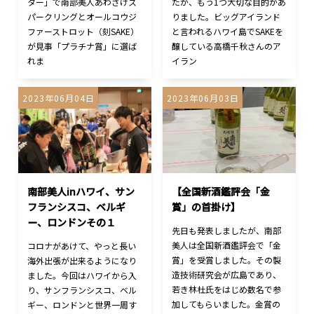
ター」で南部美人あわさけス
たが、もう1つ大切な目的があ
パークリングとオールコウジ
りました。ビッグアイランド
ファーストロット（刻SAKE）
と言われるハワイ島でSAKEを
が見事「プラチナ賞」に選ば
醸している高橋千秋さんのア
れま
イラン
2023年06月04日
2023年06月03日
南部美人inハワイ、サン
【全国新酒鑑評会「金
フランシスコ、ベルギ
賞」の首掛け】
ー、ロンドンその１
先日も発表しましたが、南部
美人は全国新酒鑑評会で「金
コロナがあけて、やっと長い
賞」を受賞しました。その製
海外出張が出来るようになり
造技術研究会が広島であり、
ました。今回はハワイから入
若き林杜氏をはじめ数名で参
り、サンフランシスコ、ベル
加してもらいました。金賞の
ギー、ロンドンと世界一周す