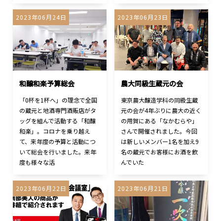
2023年06月24日
2023年06月23日
和醸和楽予算総会
農大同級生蔵元の会
「0杯を1杯へ」の理念で全国
東京農大醸造学科の同級生蔵
の蔵元と地酒専門酒販店がタ
元の会が4年ぶりに農大の近く
ッグを組んで活動する「和醸
の用賀にある「なかむらや」
和楽」。コロナを乗り越え
さんで開催されました。今回
て、来年度の予算と活動につ
は新しいメンバー1名を加え9
いて総会を行いました。来年
名の蔵元でお客様にお酒を飲
度も様々な活
んでいた
2023年06月22日
2023年06月21日