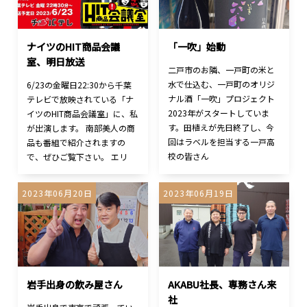
ナイツのHIT商品会議
「一吹」始動
室、明日放送
二戸市のお隣、一戸町の米と
水で仕込む、一戸町のオリジ
6/23の金曜日22:30から千葉
ナル酒「一吹」プロジェクト
テレビで放映されている「ナ
2023年がスタートしていま
イツのHIT商品会議室」に、私
す。田植えが先日終了し、今
が出演します。 南部美人の商
回はラベルを担当する一戸高
品も番組で紹介されますの
校の皆さん
で、ぜひご覧下さい。 エリ
2023年06月20日
2023年06月19日
岩手出身の飲み屋さん
AKABU社長、専務さん来
社