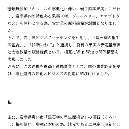
糖類無添加リキュールの事業化に伴い、岩手県産果実にこだわ
り、岩手県内の特色ある果実（梅、ブルーベリー、ヤマブドウ
など）を原料とする為、安定量の原料確保が課題となりまし
た。
そこで、岩手県ビジネスマッチングを利用し、「黒石梅の里生
産組合」、「JA新いわて」と連携し、良質の果実の安定量確保
と安定数量の販路確保という、相互にWin-Winの関係構築を
実現しました。
さらに、この連携を農商工連携事業として、国の事業認定を受
け、相互連携の強化とビジネスの促進に結び付けました。
梅
主に、岩手県奥州市「黒石梅の里生産組合」の黒石（くろい
し）梅を使用。増産に対応の為、地元である二戸産（JA新いわ