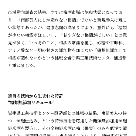
市場動向調査の結果、すでに梅酒市場は飽和状態となってお
り、「南部美人にしか造れない梅酒」でないと新規参入は難し
い状態であったが、健康志向の高まりにより、意外にも「糖類
が少ない梅酒がほしい」、「甘すぎない梅酒がほしい」との意
見が多く、いっそのこと、梅酒の常識を覆し、砂糖や甘味料、
アミノ酸など一切の甘さの添加物を加えない「糖類無添加」で
梅酒が造れないかという挑戦を岩手県工業技術センター醸造部
と重ねました。
独自の技術から生まれた特許
“糖類無添加リキュール”
岩手県工業技術センター醸造部との挑戦の結果、南部美人の持
つ「全麹仕込み」という特殊技術を応用した糖類無添加用全麹
純米酒を製造し、その全麹純米酒に梅（果実）のみを低温で漬
け込み、短期間で浸漬・抽出を行うことにより、純米酒が本来