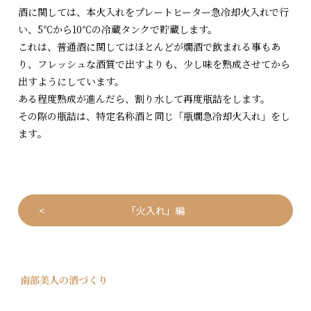
酒に
関しては、本火入れをプレートヒーター急冷却火入れで行
い、5℃
から10℃の冷蔵タンクで貯蔵します。
これは、普通酒に関してはほとんどが燗酒で飲まれる事もあ
り、フ
レッシュな酒質で出すよりも、少し味を熟成させてから
出すように
しています。
ある程度熟成が進んだら、割り水して再度瓶詰をします。
その際の瓶詰は、特定名称酒と同じ「瓶燗急冷却火入れ」をし
ます
。
「火入れ」編
南部美人の酒づくり