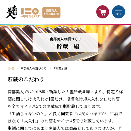
MENU
南部美人の酒づくり
「貯蔵」編
HOME
>
南部美人の酒づくり
>
「貯蔵」編
貯蔵のこだわり
南部美人では2019年に新築した大型冷蔵倉庫により、特定名称
酒に関しては火入れは1回だけ、瓶燗急冷却火入れをしたお酒
を全
てマイナス5℃の冷蔵庫で瓶貯蔵しております。
「生酒じゃないの？」と良く同業者には聞かれますが、生酒で
はな
く「火入れ」のお酒をマイナス5℃で貯蔵しています。
生酒に関してはあまり南部人では商品としてありませんが、同