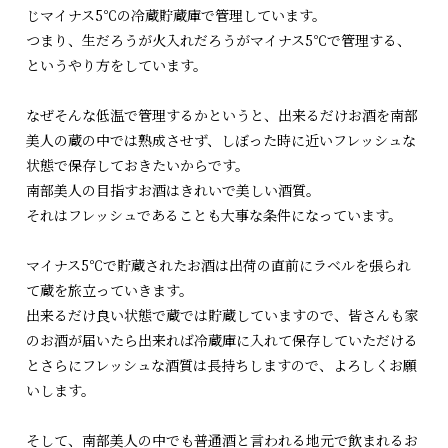
じマ
イナス5℃の冷蔵貯蔵庫で管理しています。
つまり、生だろうが火入れだろうがマイナス5℃で管理する、
とい
うやり方をしています。
なぜそんな低温で管理するかというと、出来るだけお酒を南部
美人
の蔵の中では熟成させず、しぼった時に近いフレッシュな
状態で保
存しておきたいからです。
南部美人の目指すお酒はきれいで美しい酒質。
それはフレッシュであることも大事な条件になっています。
マイナス5℃で貯蔵されたお酒は出荷の直前にラベルを張られ
て蔵
を旅立っていきます。
出来るだけ良い状態で蔵では貯蔵していますので、皆さんも家
のお
酒が届いたら出来れば冷蔵庫に入れて保存していただける
とさらに
フレッシュな酒質は長持ちしますので、よろしくお願
いします。
そして、南部美人の中でも普通酒と言われる地元で飲まれるお