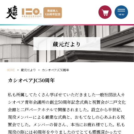
MENU
蔵元だより
HOME
>
蔵元だより
>
カシオペアJC50周年
カシオペアJC50周年
私も所属してたくさん学ばせていただきました一般社団法人カ
シオペア青年会議所の創立50周年記念式典と祝賀会が二戸文化
会館と二戸パークホテルで開催されました。設立から半世紀、
現役メンバーによる厳粛な式典と、おもてなしの心あふれる祝
賀会でした。メンバーの皆さん、本当にお疲れ様でした。私も
現役の際には40周年をやりましたのでとても感慨深かったで