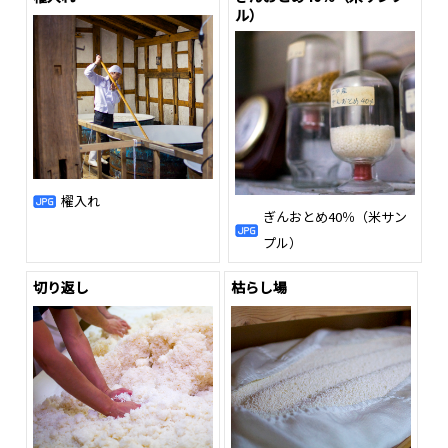
ル）
櫂入れ
ぎんおとめ40％（米サン
プル）
切り返し
枯らし場