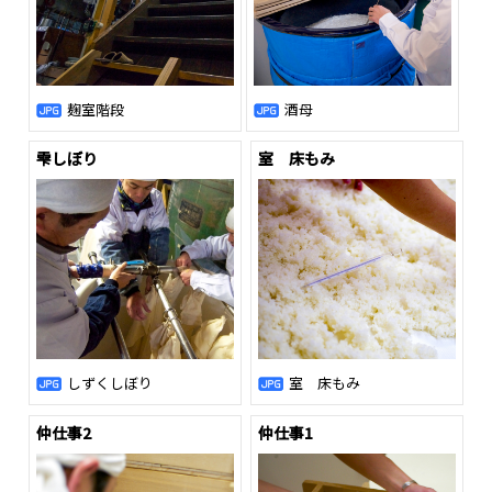
麹室階段
酒母
雫しぼり
室 床もみ
しずくしぼり
室 床もみ
仲仕事2
仲仕事1