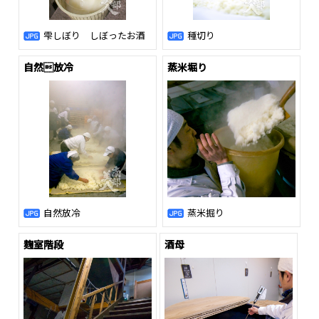
雫しぼり しぼったお酒
種切り
自然放冷
蒸米堀り
自然放冷
蒸米掘り
麹室階段
酒母