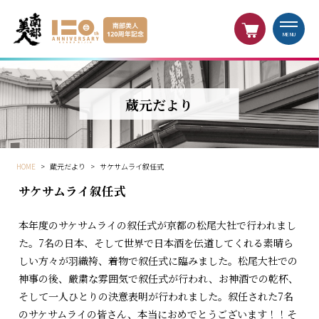
MENU
蔵元だより
HOME
>
蔵元だより
>
サケサムライ叙任式
サケサムライ叙任式
本年度のサケサムライの叙任式が京都の松尾大社で行われまし
た。7名の日本、そして世界で日本酒を伝道してくれる素晴ら
しい方々が羽織袴、着物で叙任式に臨みました。松尾大社での
神事の後、厳粛な雰囲気で叙任式が行われ、お神酒での乾杯、
そして一人ひとりの決意表明が行われました。叙任された7名
のサケサムライの皆さん、本当におめでとうございます！！そ