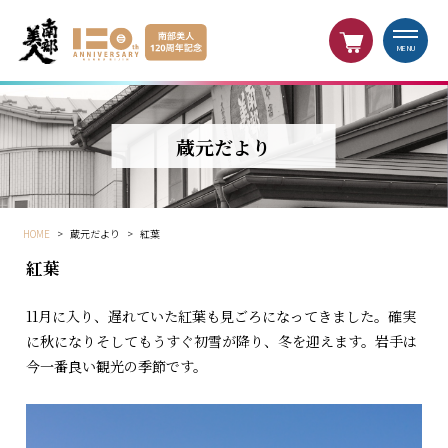
MENU
蔵元だより
HOME
>
蔵元だより
>
紅葉
紅葉
11月に入り、遅れていた紅葉も見ごろになってきました。確実
に秋になりそしてもうすぐ初雪が降り、冬を迎えます。岩手は
今一番良い観光の季節です。