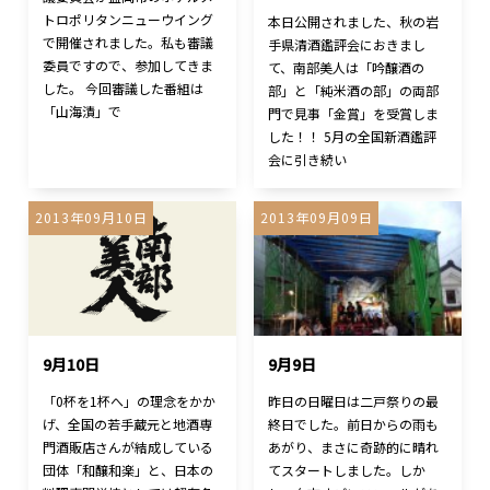
トロポリタンニューウイング
本日公開されました、秋の岩
で開催されました。私も審議
手県清酒鑑評会におきまし
委員ですので、参加してきま
て、南部美人は「吟醸酒の
した。 今回審議した番組は
部」と「純米酒の部」の両部
「山海漬」で
門で見事「金賞」を受賞しま
した！！ 5月の全国新酒鑑評
会に引き続い
2013年09月10日
2013年09月09日
9月10日
9月9日
「0杯を1杯へ」の理念をかか
昨日の日曜日は二戸祭りの最
げ、全国の若手蔵元と地酒専
終日でした。前日からの雨も
門酒販店さんが結成している
あがり、まさに奇跡的に晴れ
団体「和醸和楽」と、日本の
てスタートしました。しか