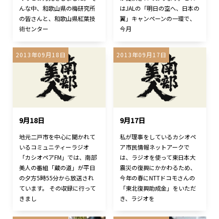
んな中、和歌山県の梅研究所
はJALの「明日の空へ、日本の
の皆さんと、和歌山県紅葉技
翼」キャンペーンの一環で、
術センター
今月
2013年09月18日
2013年09月17日
9月18日
9月17日
地元二戸市を中心に聞かれて
私が理事をしているカシオペ
いるコミュニティーラジオ
ア市民情報ネットアークで
「カシオペアFM」では、南部
は、ラジオを使って東日本大
美人の番組「蔵の道」が平日
震災の復興にかかわるため、
の夕方5時55分から放送され
今年の春にNTTドコモさんの
ています。 その収録に行って
「東北復興助成金」をいただ
きまし
き、ラジオを