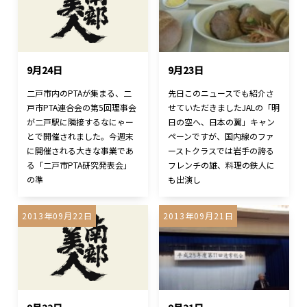
9月24日
9月23日
二戸市内のPTAが集まる、二
先日このニュースでも紹介さ
戸市PTA連合会の第5回理事会
せていただきましたJALの「明
が二戸駅に隣接するなにゃー
日の空へ、日本の翼」キャン
とで開催されました。今週末
ペーンですが、国内線のファ
に開催される大きな事業であ
ーストクラスでは岩手の誇る
る「二戸市PTA研究発表会」
フレンチの雄、料理の鉄人に
の準
も出演し
2013年09月22日
2013年09月21日