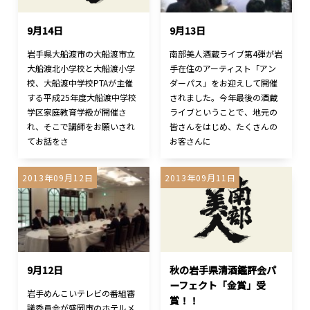
9月14日
9月13日
岩手県大船渡市の大船渡市立
南部美人酒蔵ライブ第4弾が岩
大船渡北小学校と大船渡小学
手在住のアーティスト「アン
校、大船渡中学校PTAが主催
ダーパス」をお迎えして開催
する平成25年度大船渡中学校
されました。今年最後の酒蔵
学区家庭教育学級が開催さ
ライブということで、地元の
れ、そこで講師をお願いされ
皆さんをはじめ、たくさんの
てお話をさ
お客さんに
2013年09月12日
2013年09月11日
9月12日
秋の岩手県清酒鑑評会パ
ーフェクト「金賞」受
岩手めんこいテレビの番組審
賞！！
議委員会が盛岡市のホテルメ