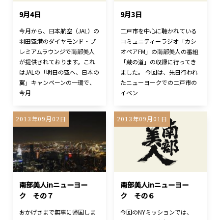
9月4日
9月3日
今月から、日本航空（JAL）の
二戸市を中心に聴かれている
羽田空港のダイヤモンド・プ
コミュニティーラジオ「カシ
レミアムラウンジで南部美人
オペアFM」の南部美人の番組
が提供されております。これ
「蔵の道」の収録に行ってき
はJALの「明日の空へ、日本の
ました。 今回は、先日行われ
翼」キャンペーンの一環で、
たニューヨークでの二戸市の
今月
イベン
2013年09月02日
2013年09月01日
南部美人inニューヨー
南部美人inニューヨー
ク その７
ク その６
おかげさまで無事に帰国しま
今回のNYミッションでは、