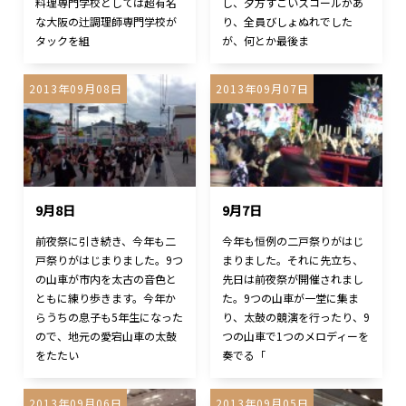
料理専門学校としては超有名
し、夕方すごいスコールがあ
な大阪の辻調理師専門学校が
り、全員びしょぬれでした
タックを組
が、何とか最後ま
2013年09月08日
2013年09月07日
9月8日
9月7日
前夜祭に引き続き、今年も二
今年も恒例の二戸祭りがはじ
戸祭りがはじまりました。9つ
まりました。それに先立ち、
の山車が市内を太古の音色と
先日は前夜祭が開催されまし
ともに練り歩きます。今年か
た。9つの山車が一堂に集ま
らうちの息子も5年生になった
り、太鼓の競演を行ったり、9
ので、地元の愛宕山車の太鼓
つの山車で1つのメロディーを
をたたい
奏でる「
2013年09月06日
2013年09月05日