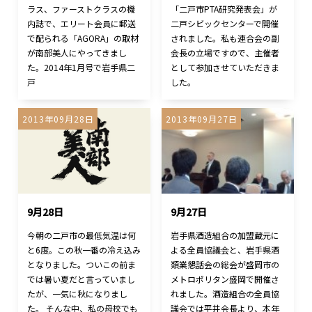
ラス、ファーストクラスの機
「二戸市PTA研究発表会」が
内誌で、エリート会員に郵送
二戸シビックセンターで開催
で配られる「AGORA」の取材
されました。私も連合会の副
が南部美人にやってきまし
会長の立場ですので、主催者
た。2014年1月号で岩手県二
として参加させていただきま
戸
した。
2013年09月28日
2013年09月27日
9月28日
9月27日
今朝の二戸市の最低気温は何
岩手県酒造組合の加盟蔵元に
と6度。この秋一番の冷え込み
よる全員協議会と、岩手県酒
となりました。ついこの前ま
類業懇話会の総会が盛岡市の
では暑い夏だと言っていまし
メトロポリタン盛岡で開催さ
たが、一気に秋になりまし
れました。酒造組合の全員協
た。 そんな中、私の母校でも
議会では平井会長より、本年