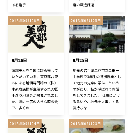
ある岩手
度の酒造好適
2013年09月26日
2013年09月25日
9月26日
9月25日
南部美人を全国に卸販売して
地元の岩手県二戸市立金田一
いただいている、東京都台東
中学校で3年生の特別授業とし
区にある地酒専門卸の（株）
て地元の先輩に学ぶ、という
小泉商店様が主催する第33回
のがあり、私が呼ばれてお話
手造り地酒会が開催されまし
をしてきました。 仕事にかけ
た。年に一度の大きな商談会
る思いや、地元を大事にする
で、多くの
気持ちな
2013年09月24日
2013年09月23日