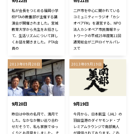
9月22日
9月21日
私が会長をつとめる福岡小学
二戸市を中心に聞かれている
校PTAの教養部が主催する講
コミュニティーラジオ「カシ
演会が開催されました。宮城
オペアFM」を運営する、NPO
教育大学から先生をお招きし
法人カシオペア市民情報ネッ
て、生活リズムについて詳し
トワークの平成25年度第11回
くお話を聞きました。 PTA会
通常総会が二戸ロイヤルパレ
員の
スで
2013年09月20日
2013年09月19日
9月20日
9月19日
昨日は中秋の名月で、満月で
今月から、日本航空（JAL）の
した。なかなか無い巡り合わ
羽田空港のダイヤモンド・プ
せだそうで、私も家族でゆっ
レミアムラウンジで南部美人
くりとお月見をしました。 そ
が提供されております。これ