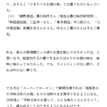
で、おそらく「できたてのお酒の味」とは違うものになってい
る。
（＊）「鹿野酒造」農口尚彦さん（現在は農口尚彦研究所）、
「桝田酒造店」三盃幸一さん、「車多酒造」中三郎さん、「土
井酒造場」波瀬正吉さんの４人。中さんと農口さんは今もご健
在。
私も、彼らが絶頂期だった頃のお酒を飲んでみたかったな、と
思います。能登四天王の蔵で生まれたばかりのお酒の味を、純
粋に味わってみたかった。でも、タイムマシンがない限り、そ
れは叶わない夢です。
でも今は「スーパーフローズン」で瞬間冷凍すれば「南部美人
の令和元年のお酒」をその当時のまま保存できるようになる。
20年後に「令和元年のお酒って、どんな味だったんだろう？」
って、確かめることができるようになるわけです。