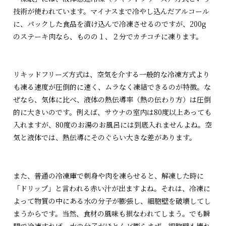
技術が使われています。マイナスまで冷やし込んだアルコール
に、パックした食品を漬け込んで冷凍させるのですが、200g
のステーキ肉なら、ものの１、２分でカチコチに凍ります。
リキッドフリーズ方式は、空気を介する一般的な冷凍方式より
も凍る速度が圧倒的に速く、ムラなく凍結できるのが特徴。な
ぜなら、気体に比べ、液体の熱伝導率（熱の伝わり方）は圧倒
的に大きいのです。例えば、サウナの室内は80度以上あっても
入れますが、80度のお湯のお風呂には到底入れませんよね。空
気と液体では、熱伝導にそのぐらい大きな差があります。
また、普通の冷凍庫で刺身や肉を凍らせると、解凍した時に
「ドリップ」と言われる赤い汁が出ますよね。それは、冷凍に
よって物質の中にある水の分子が膨張し、細胞壁を破壊してし
まうからです。当然、食材の風味も損なわれてしまう。でも瞬
間で冷凍すれば、水の分子がほとんど膨らまず、細胞壁も壊れ