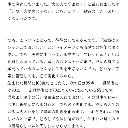
庫で保存していました。大丈夫ですよね？」と言われましたが
「いや、大丈夫じゃない」ともいえず…。飲みました。おいし
くなかったです。
でも、こういうことって、往往にしてあるんです。「生酒はフ
レッシュでおいしい」というイメージから市場での評価は凄く
高い。でも、実際に出回っている生酒は「フレッシュさ」とは
乖離しちゃっている。蔵元の我々はそれが嫌で。だから有名な
蔵元っていうのはそんなに生酒を出さないんです。どんなに丁
寧に管理しても、必ず劣化するから。
生まれた瞬間に100点だとしたら、次の日は99点、一週間後に
は90点…、２週間後には70点ぐらいになっている感じです。
通常より温度の低い冷蔵庫に入れておけば、その減少スピード
は少し緩やかになるけれど、でも必ず劣化する。だから大半の
お酒は火入れをして酵素の動きを止めます。けれどそれは手術
したのと一緒で、どうしても味に傷が残り、生まれた瞬間のあ
の素晴らしい味と同じにはならなりません。