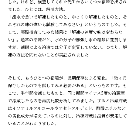
した。けれど、検査してくれた先生からいくつか宿題を出され
ました。ひとつは、解凍方法。
「流水で急いで解凍したものと、ゆっくり解凍したものと、そ
れぞれの味の違いも試験してみなさい」というものでした。そ
して、実際検査してみた結果は「解凍の速度で味は変わらな
い」。通常の冷凍だと、水の分子が膨張し氷の結晶に変質しま
すが、凍眠による冷凍では分子が変質していない。つまり、解
凍の方法を問わないことが実証されました
そして、もうひとつの宿題が、長期保存による変化。「数ヶ月
保存したものでも試してみる必要がある」というものです。そ
こで、半年間冷凍したものと、同じ期間マイナス5度の冷蔵庫
で冷蔵したものを再度比較分析してみました。すると冷蔵貯蔵
はイソアミルアルコールやアセトアルデヒド、酢酸エチルなど
の劣化成分が増えているのに対し、冷凍貯蔵は品質が安定して
いることがわかりました。