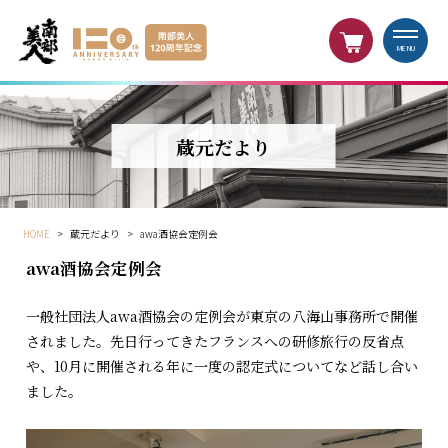
MENU
蔵元だより
HOME
>
蔵元だより
>
awa酒協会定例会
awa酒協会定例会
一般社団法人awa酒協会の定例会が東京の八海山事務所で開催
されました。先日行ってきたフランスへの研修旅行の反省点
や、10月に開催される年に一度の認定式についてなど話し合い
ました。