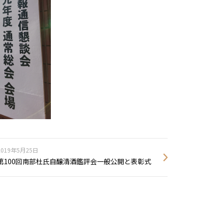
2019年5月25日
第100回南部杜氏自醸清酒鑑評会一般公開と表彰式