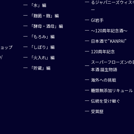
るジャパニーズウィス
「水」編
ー
「麹菌・麹」編
GI岩手
「酵母・酒母」編
～120周年記念酒～
「もろみ」編
日本酒で”KANPAI”
「しぼり」編
ショップ
120周年記念
p/
「火入れ」編
スーパーフローズンの
「貯蔵」編
本酒 誕生物語
海外への挑戦
糖類無添加リキュール
伝統を受け継ぐ
受賞歴