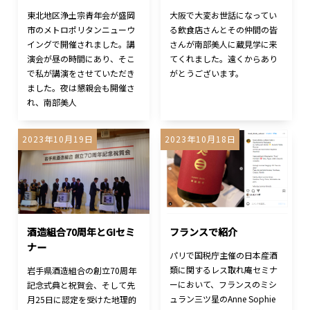
東北地区浄土宗青年会が盛岡
大阪で大変お世話になってい
市のメトロポリタンニューウ
る飲食店さんとその仲間の皆
イングで開催されました。講
さんが南部美人に蔵見学に来
演会が昼の時間にあり、そこ
てくれました。遠くからあり
で私が講演をさせていただき
がとうございます。
ました。夜は懇親会も開催さ
れ、南部美人
2023年10月19日
2023年10月18日
酒造組合70周年とGIセミ
フランスで紹介
ナー
パリで国税庁主催の日本産酒
類に関するレス取れ庵セミナ
岩手県酒造組合の創立70周年
ーにおいて、フランスのミシ
記念式典と祝賀会、そして先
ュラン三ツ星のAnne Sophie
月25日に認定を受けた地理的