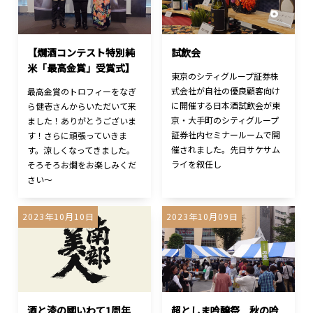
【燗酒コンテスト特別純
試飲会
米「最高金賞」受賞式】
東京のシティグループ証券株
式会社が自社の優良顧客向け
最高金賞のトロフィーをなぎ
に開催する日本酒試飲会が東
ら健壱さんからいただいて来
京・大手町のシティグループ
ました！ありがとうございま
証券社内セミナールームで開
す！さらに頑張っていきま
催されました。先日サケサム
す。涼しくなってきました。
ライを叙任し
そろそろお燗をお楽しみくだ
さい～
2023年10月10日
2023年10月09日
酒と漆の國いわて1周年
超としま吟醸祭 秋の吟