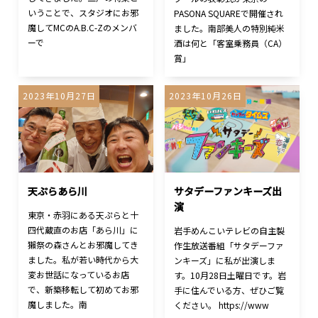
いうことで、スタジオにお邪
PASONA SQUAREで開催され
魔してMCのA.B.C-Zのメンバ
ました。南部美人の特別純米
ーで
酒は何と「客室乗務員（CA）
賞」
2023年10月27日
2023年10月26日
天ぷらあら川
サタデーファンキーズ出
演
東京・赤羽にある天ぷらと十
四代蔵直のお店「あら川」に
岩手めんこいテレビの自主製
獺祭の森さんとお邪魔してき
作生放送番組「サタデーファ
ました。私が若い時代から大
ンキーズ」に私が出演しま
変お世話になっているお店
す。10月28日土曜日です。岩
で、新築移転して初めてお邪
手に住んでいる方、ぜひご覧
魔しました。南
ください。 https://www