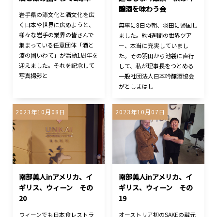
醸酒を味わう会
岩手県の漆文化と酒文化を広
く日本や世界に広めようと、
無事に8日の朝、羽田に帰国し
様々な岩手の業界の皆さんで
ました。約4週間の世界ツア
集まっている任意団体「酒と
ー、本当に充実していまし
漆の國いわて」が活動1周年を
た。その羽田から池袋に直行
迎えました。それを記念して
して、私が理事長をつとめる
写真撮影と
一般社団法人日本吟醸酒協会
がとしまはし
2023年10月08日
2023年10月07日
南部美人inアメリカ、イ
南部美人inアメリカ、イ
ギリス、ウィーン その
ギリス、ウィーン その
20
19
ウィーンでも日本食レストラ
オーストリア初のSAKEの蔵元