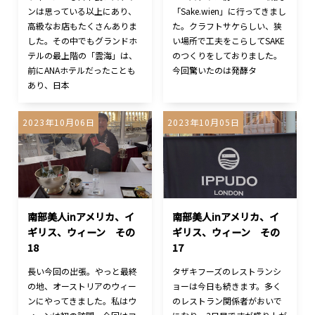
ンは思っている以上にあり、
「Sake.wien」に行ってきまし
高級なお店もたくさんありま
た。クラフトサケらしい、狭
した。その中でもグランドホ
い場所で工夫をこらしてSAKE
テルの最上階の「雲海」は、
のつくりをしておりました。
前にANAホテルだったことも
今回驚いたのは発酵タ
あり、日本
2023年10月06日
2023年10月05日
南部美人inアメリカ、イ
南部美人inアメリカ、イ
ギリス、ウィーン その
ギリス、ウィーン その
18
17
長い今回の出張。やっと最終
タザキフーズのレストランシ
の地、オーストリアのウィー
ョーは今日も続きます。多く
ンにやってきました。私はウ
のレストラン関係者がおいで