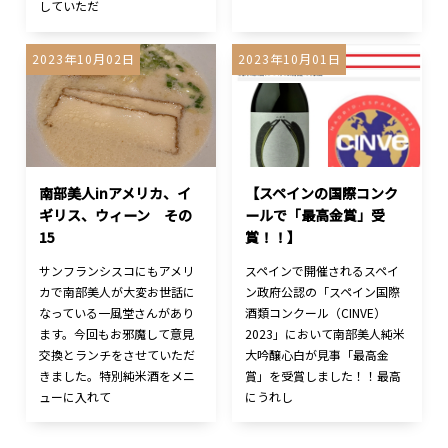
していただ
2023年10月02日
2023年10月01日
南部美人inアメリカ、イ
【スペインの国際コンク
ギリス、ウィーン その
ールで「最高金賞」受
15
賞！！】
サンフランシスコにもアメリ
スペインで開催されるスペイ
カで南部美人が大変お世話に
ン政府公認の「スペイン国際
なっている一風堂さんがあり
酒類コンクール（CINVE）
ます。今回もお邪魔して意見
2023」において南部美人純米
交換とランチをさせていただ
大吟醸心白が見事「最高金
きました。特別純米酒をメニ
賞」を受賞しました！！最高
ューに入れて
にうれし