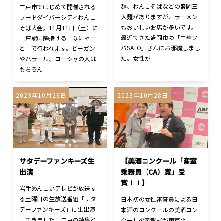
麺、わんこそばなどの盛岡三
二戸市ではじめて開催される
大麺がありますが、ラーメン
フードダイバーシティわんこ
もおいしいお店が多いです。
そば大会。11月11日（土）に
最近できた盛岡市の「中華ソ
二戸駅に隣接する「なにゃー
バSATO」さんにお邪魔しまし
と」で行われます。ビーガン
た。女性が
やハラール、コーシャの人は
もちろん
2023年10月29日
2023年10月28日
サタデーファンキーズ生
【美酒コンクール「客室
出演
乗務員（CA）賞」受
賞！！】
岩手めんこいテレビが放送す
る土曜日の生放送番組「サタ
日本初の女性審査員による日
デーファンキーズ」に生出演
本酒のコンクールの美酒コン
してきました。二戸の特集と
クールの表彰式が東京の