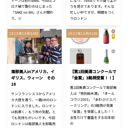
ィーンは初の訪問。今回はコ
になり、3日目ですが盛り上が
ロナ禍で取引のはじまった
りを見せております。そんな
「SAKE no BA」さんが関わ
忙しい中ですが、時間をつく
り、ジ
りロンドン
2023年10月04日
2023年10月03日
南部美人inアメリカ、イ
【第1回美酒コンクールで
ギリス、ウィーン その
「金賞」3銘柄受賞！！】
16
第1回美酒コンクールで南部美
人は「特別純米酒」「オール
サンフランシスコからアメリ
コウジ2003」「あわさけスパ
カ大陸を渡り、一路UKのロン
ークリング」の3銘柄が見事
ドンに入りました。ロンドン
「金賞」を受賞しました！！
は肌寒く、もう秋の気配。と
女性だけで審査をする日本初
ても気持ちがいいです。今回
の
ロンドンは南部美人を卸販売