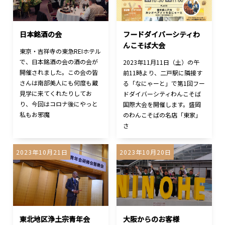
日本銘酒の会
フードダイバーシティわ
んこそば大会
東京・吉祥寺の東急REIホテル
で、日本銘酒の会の酒の会が
2023年11月11日（土）の午
開催されました。この会の皆
前11時より、二戸駅に隣接す
さんは南部美人にも何度も蔵
る「なにゃーと」で第1回フー
見学に来てくれたりしてお
ドダイバーシティわんこそば
り、今回はコロナ後にやっと
国際大会を開催します。盛岡
私もお邪魔
のわんこそばの名店「東家」
さ
2023年10月21日
2023年10月20日
東北地区浄土宗青年会
大阪からのお客様