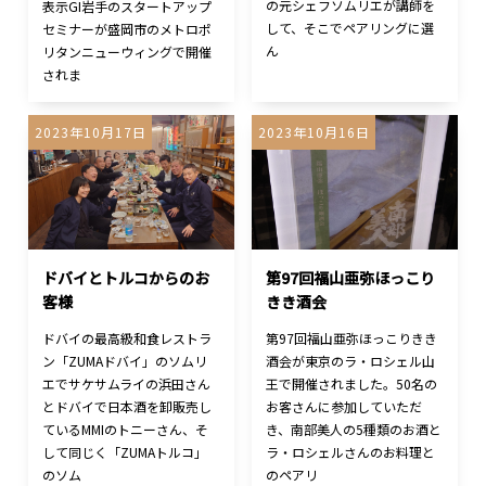
の元シェフソムリエが講師を
表示GI岩手のスタートアップ
して、そこでペアリングに選
セミナーが盛岡市のメトロポ
ん
リタンニューウィングで開催
されま
2023年10月17日
2023年10月16日
ドバイとトルコからのお
第97回福山亜弥ほっこり
客様
きき酒会
ドバイの最高級和食レストラ
第97回福山亜弥ほっこりきき
ン「ZUMAドバイ」のソムリ
酒会が東京のラ・ロシェル山
エでサケサムライの浜田さん
王で開催されました。50名の
とドバイで日本酒を卸販売し
お客さんに参加していただ
ているMMIのトニーさん、そ
き、南部美人の5種類のお酒と
して同じく「ZUMAトルコ」
ラ・ロシェルさんのお料理と
のソム
のペアリ