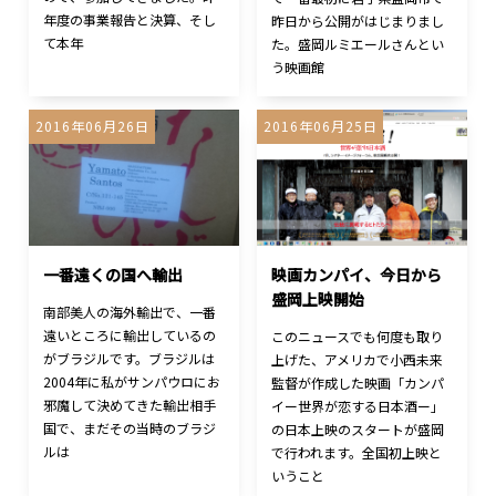
年度の事業報告と決算、そし
昨日から公開がはじまりまし
て本年
た。盛岡ルミエールさんとい
う映画館
2016年06月26日
2016年06月25日
一番遠くの国へ輸出
映画カンパイ、今日から
盛岡上映開始
南部美人の海外輸出で、一番
遠いところに輸出しているの
このニュースでも何度も取り
がブラジルです。ブラジルは
上げた、アメリカで小西未来
2004年に私がサンパウロにお
監督が作成した映画「カンパ
邪魔して決めてきた輸出相手
イー世界が恋する日本酒ー」
国で、まだその当時のブラジ
の日本上映のスタートが盛岡
ルは
で行われます。全国初上映と
いうこと