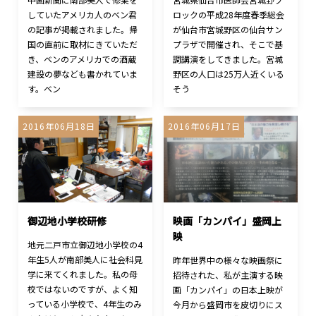
していたアメリカ人のベン君
ロックの平成28年度春季総会
の記事が掲載されました。帰
が仙台市宮城野区の仙台サン
国の直前に取材にきていただ
プラザで開催され、そこで基
き、ベンのアメリカでの酒蔵
調講演をしてきました。宮城
建設の夢なども書かれていま
野区の人口は25万人近くいる
す。ベン
そう
2016年06月18日
2016年06月17日
御辺地小学校研修
映画「カンパイ」盛岡上
映
地元二戸市立御辺地小学校の4
年生5人が南部美人に社会科見
昨年世界中の様々な映画祭に
学に来てくれました。私の母
招待された、私が主演する映
校ではないのですが、よく知
画「カンパイ」の日本上映が
っている小学校で、4年生のみ
今月から盛岡市を皮切りにス