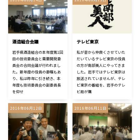
酒造組合会議
テレビ東京
岩手県酒造組合の本年度第1回
私が昔から仲良くさせていた
目の技術委員会と需要開発委
だいているテレビ東京の役員
員会の合同会議が行われまし
の方が南部美人にやってきま
た。新年度の役員の委嘱もあ
した。岩手ではテレビ東京は
り、私は昨年に引き続き、本
放送されていませんが、テレ
年度も技術委員会の副委員長
ビ東京の番組を、岩手のテレ
を仰せ
ビ局が購
2016年06月12日
2016年06月11日