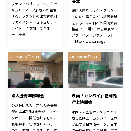
写会
ファンドの「ミュージックセ
キュリティーズ」さんが主催
総理大臣やフィギュアスケー
する、ファンドの出資者様向
トの羽生選手なども記者会見
けのイベント「セキュリティ
をする、あの日本外国特派員
ナイト」に参加してきまし
協会で、7月9日から東京のシ
た。今年
アターイメージフォーラム
「http://www.image
2016年06月28日
2016年06月27日
法人会青年部総会
映画「カンパイ」盛岡先
行上映開始
公益社団法人二戸法人会青年
部の第4回通常総会が二戸パー
小西未来監督がアメリカで作
クホテルで開催されました。
成した映画「カンパイー世界
私も幹事に任命されています
が恋する日本酒ー」が、日本
ので、参加してきました。昨
で一番最初に岩手県盛岡市で