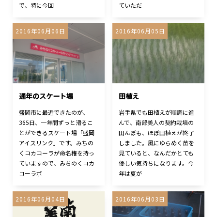
で、特に今回
ていただ
2016年06月06日
2016年06月05日
通年のスケート場
田植え
盛岡市に最近できたのが、
岩手県でも田植えが順調に進
365日、一年間ずっと滑るこ
んで、南部美人の契約栽培の
とができるスケート場「盛岡
田んぼも、ほぼ田植えが終了
アイスリンク」です。みちの
しました。風にゆらめく苗を
くコカコーラが命名権を持っ
見ていると、なんだかとても
ていますので、みちのくコカ
優しい気持ちになります。今
コーラボ
年は夏が
2016年06月04日
2016年06月03日