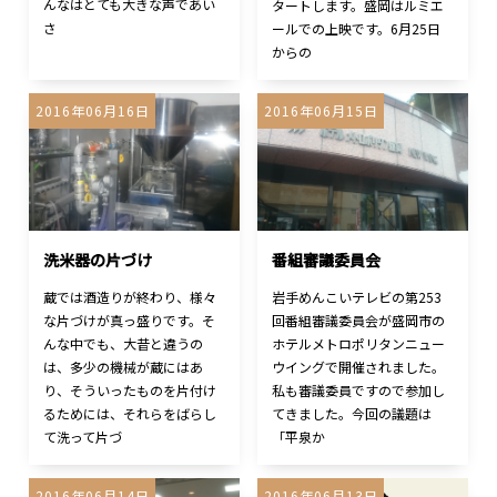
んなはとても大きな声であい
タートします。盛岡はルミエ
さ
ールでの上映です。6月25日
からの
2016年06月16日
2016年06月15日
洗米器の片づけ
番組審議委員会
蔵では酒造りが終わり、様々
岩手めんこいテレビの第253
な片づけが真っ盛りです。そ
回番組審議委員会が盛岡市の
んな中でも、大昔と違うの
ホテルメトロポリタンニュー
は、多少の機械が蔵にはあ
ウイングで開催されました。
り、そういったものを片付け
私も審議委員ですので参加し
るためには、それらをばらし
てきました。今回の議題は
て洗って片づ
「平泉か
2016年06月14日
2016年06月13日