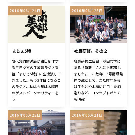
2016年06月24日
2016年06月23日
まじぇ5時
社員研修。その２
NHK盛岡放送局が独自制作す
社員研修二日目、秋田市内に
る平日夕方の生放送ラジオ番
ある「新政」さんにお邪魔し
組「まじぇ5時」に生出演して
ました。ここ数年、6号酵母発
きました。もう3年目になるこ
祥の蔵として、また昨年から
のラジオ、私は今年は木曜日
は生もとや木桶に注目した酒
のゲストパーソナリティーを
造りなど、コンセプトがとて
レ
も明確
2016年06月22日
2016年06月21日