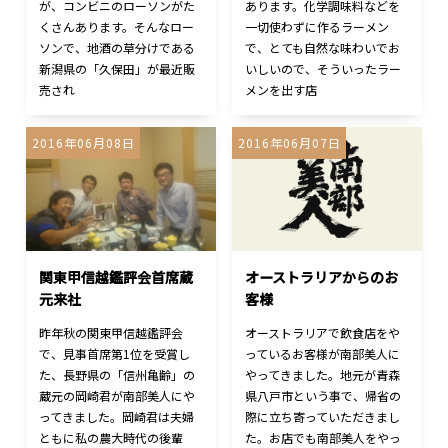
が、コンビニのローソンがた
あります。化学調味料などを
くさんあります。そんなロー
一切使わずに作るラーメン
ソンで、地酒の草分けである
で、とても自然な味わいでお
新潟県の「久保田」が最近販
いしいので、そういったラー
売され
メンを出す店
2016年06月08日
2016年06月07日
関東甲信越鑑評会首席蔵
オーストラリアからのお
元来社
客様
昨年秋の関東甲信越鑑評会
オーストラリアで飲食店をや
で、見事首席第1位を受賞し
っているお客様が南部美人に
た、長野県の「信州亀齢」の
やってきました。地元が青森
蔵元の岡崎君が南部美人にや
県八戸市という事で、帰省の
ってきました。岡崎君は夫婦
際に立ち寄っていただきまし
ともに私の農大時代の後輩
た。お店でも南部美人をやっ