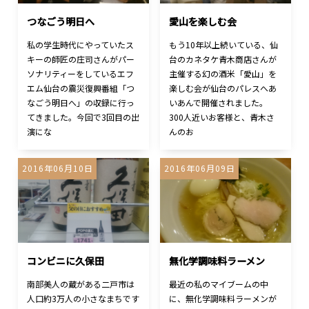
つなごう明日へ
愛山を楽しむ会
私の学生時代にやっていたス
もう10年以上続いている、仙
キーの師匠の庄司さんがパー
台のカネタケ青木商店さんが
ソナリティーをしているエフ
主催する幻の酒米「愛山」を
エム仙台の震災復興番組「つ
楽しむ会が仙台のパレスへあ
なごう明日へ」の収録に行っ
いあんで開催されました。
てきました。今回で3回目の出
300人近いお客様と、青木さ
演にな
んのお
2016年06月10日
2016年06月09日
コンビニに久保田
無化学調味料ラーメン
南部美人の蔵がある二戸市は
最近の私のマイブームの中
人口約3万人の小さなまちです
に、無化学調味料ラーメンが