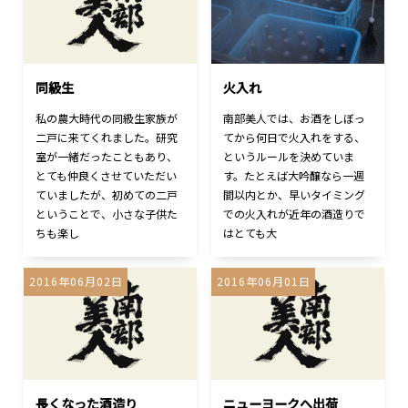
同級生
火入れ
私の農大時代の同級生家族が
南部美人では、お酒をしぼっ
二戸に来てくれました。研究
てから何日で火入れをする、
室が一緒だったこともあり、
というルールを決めていま
とても仲良くさせていただい
す。たとえば大吟醸なら一週
ていましたが、初めての二戸
間以内とか、早いタイミング
ということで、小さな子供た
での火入れが近年の酒造りで
ちも楽し
はとても大
2016年06月02日
2016年06月01日
長くなった酒造り
ニューヨークへ出荷