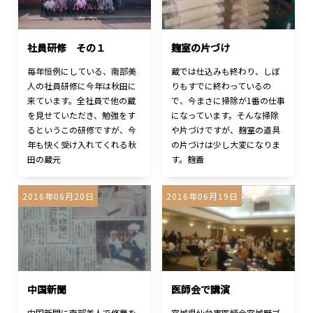
社員研修 その１
麹室の片づけ
毎年恒例にしている、南部美
蔵では仕込みも終わり、しぼ
人の社員研修に今年は秋田に
りもすでに終わっているの
来ています。全社員で他の蔵
で、今まさに掃除が1番の仕事
を見せていただき、勉強をす
になっています。そんな掃除
るというこの研修ですが、今
や片づけですが、麹室の道具
年も快く受け入れてくれる秋
の片づけは少し大変になりま
田の蔵元
す。麹蓋
2016年06月20日
2016年06月19日
中国新聞
医師会で講演
中国新聞に南部美人で修業を
宮城県仙台市医師会宮城野ブ