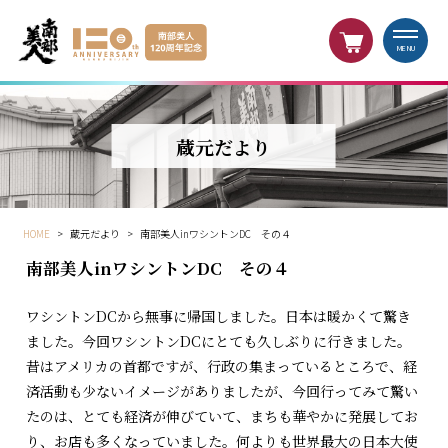
MENU
蔵元だより
HOME
>
蔵元だより
>
南部美人inワシントンDC その４
南部美人inワシントンDC その４
ワシントンDCから無事に帰国しました。日本は暖かくて驚き
ました。今回ワシントンDCにとても久しぶりに行きました。
昔はアメリカの首都ですが、行政の集まっているところで、経
済活動も少ないイメージがありましたが、今回行ってみて驚い
たのは、とても経済が伸びていて、まちも華やかに発展してお
り、お店も多くなっていました。何よりも世界最大の日本大使