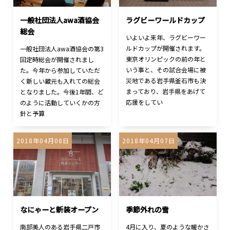
一般社団法人awa酒協会
ラグビーワールドカップ
総会
いよいよ来年、ラグビーワー
ルドカップが開催されます。
一般社団法人awa酒協会の第3
東京オリンピックの前の年と
回定時総会が開催されまし
いう事と、その試合会場に被
た。今年から参加していただ
災地である岩手県釜石市も決
く新しい蔵元も入れての総会
まっており、岩手県をあげて
となりました。今後1年間、ど
応援をしてい
のように活動していくかの方
針と予算
2018年04月08日
2018年04月07日
なにゃーと新装オープン
季節外れの雪
南部美人のある岩手県二戸市
4月に入り、夏のような暖かさ