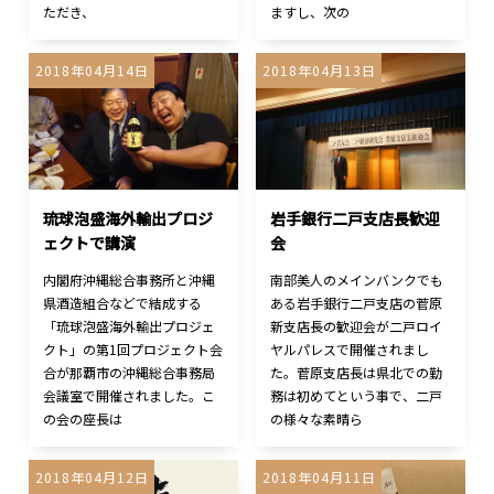
ただき、
ますし、次の
2018年04月14日
2018年04月13日
琉球泡盛海外輸出プロジ
岩手銀行二戸支店長歓迎
ェクトで講演
会
内閣府沖縄総合事務所と沖縄
南部美人のメインバンクでも
県酒造組合などで結成する
ある岩手銀行二戸支店の菅原
「琉球泡盛海外輸出プロジェ
新支店長の歓迎会が二戸ロイ
クト」の第1回プロジェクト会
ヤルパレスで開催されまし
合が那覇市の沖縄総合事務局
た。菅原支店長は県北での勤
会議室で開催されました。こ
務は初めてという事で、二戸
の会の座長は
の様々な素晴ら
2018年04月12日
2018年04月11日