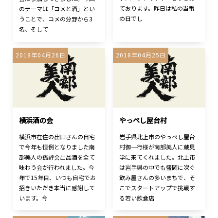
ております。昨日は私の当番
のテーマは「コメと酒」とい
の日でし
うことで、コメの分野から3
名、そして
2018年04月26日
2018年04月25日
横浜酒の会
やっぺし屋台村
横浜市在住の出口さんの自宅
岩手県北上市のやっぺし屋台
で今年も恒例となりました南
村御一行様が南部美人に蔵見
部美人の鑑評会出品酒を全て
学に来てくれました。北上市
味わう会が行われました。今
は岩手県の中でも盛岡に次ぐ
年で15年目、いつも自宅でお
飲み屋さんの多いまちで、そ
招きいただき本当に感謝して
こでスタートアップで挑戦す
います。今
る若い飲食店