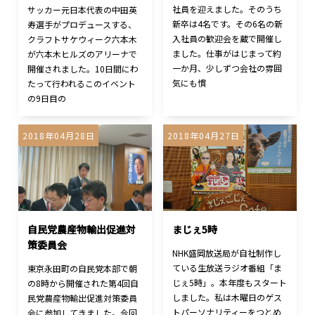
社員を迎えました。そのうち
サッカー元日本代表の中田英
新卒は4名です。その6名の新
寿選手がプロデュースする、
入社員の歓迎会を蔵で開催し
クラフトサケウィーク六本木
ました。仕事がはじまって約
が六本木ヒルズのアリーナで
一か月、少しずつ会社の雰囲
開催されました。10日間にわ
気にも慣
たって行われるこのイベント
の9日目の
2018年04月28日
2018年04月27日
自民党農産物輸出促進対
まじぇ5時
策委員会
NHK盛岡放送局が自社制作し
ている生放送ラジオ番組「ま
東京永田町の自民党本部で朝
じぇ5時」。本年度もスタート
の8時から開催された第4回自
しました。私は木曜日のゲス
民党農産物輸出促進対策委員
トパーソナリティーをつとめ
会に参加してきました。今回