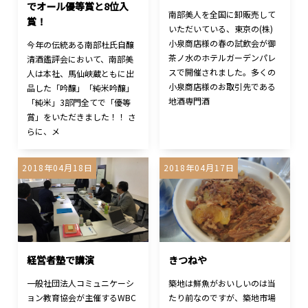
でオール優等賞と8位入
南部美人を全国に卸販売して
賞！
いただいている、東京の(株)
小泉商店様の春の試飲会が御
今年の伝統ある南部杜氏自醸
茶ノ水のホテルガーデンパレ
清酒鑑評会において、南部美
スで開催されました。多くの
人は本社、馬仙峡蔵ともに出
小泉商店様のお取引先である
品した「吟醸」「純米吟醸」
地酒専門酒
「純米」3部門全てで「優等
賞」をいただきました！！ さ
らに、メ
2018年04月18日
2018年04月17日
経営者塾で講演
きつねや
一般社団法人コミュニケーシ
築地は鮮魚がおいしいのは当
ョン教育協会が主催するWBC
たり前なのですが、築地市場