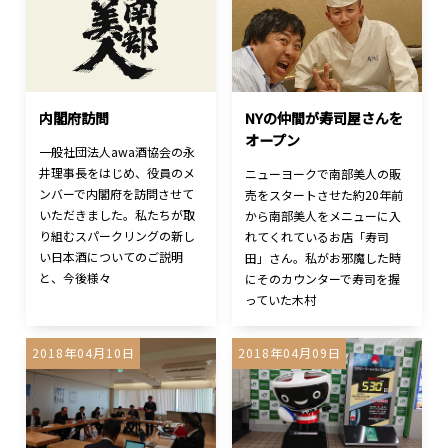
内閣府訪問
NYの仲間が寿司屋さんを
オープン
一般社団法人awa酒協会の永
井理事長をはじめ、役員のメ
ニューヨークで南部美人の販
ンバーで内閣府を訪問させて
売をスタートさせた約20年前
いただきました。私たちが取
から南部美人をメニューに入
り組むスパークリングの新し
れてくれているお店「寿司
い日本酒についてのご説明
田」さん。私がお邪魔した時
と、今後様々
にそのカウンターで寿司を握
っていた木村
2018年04月10日
2018年04月09日