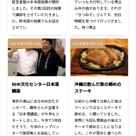
経営者塾の本年度授業が開校
でいつも大行列している煮込
しました。その第1回目の授業
み丼の店があります。それが
で講師をさせていただきまし
「きつねや」さんです。先日
た。昨年度の授業でもお話を
時間を見つけて行ってきまし
させてい
た。持つ煮込
2018年04月16日
2018年04月15日
NHK文化センター日本酒
沖縄の飲んだ後の締めの
講座
ステーキ
東京の青山にあるNHK文化セ
以前から沖縄では飲んだ後は
ンターで、藤枝さんが主催す
ラーメンではなくステーキで
る「日本酒講座」が今年もス
締める、と聞いていました。
タートしました。今年で5年目
実際に今回も懇親会の後はス
だそうで、今年のトップバッ
テーキで締めることになりま
ターで南部美人を指名してい
した。これが意外と食べられ