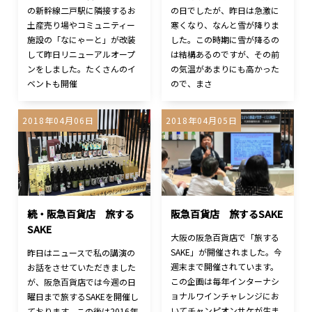
の新幹線二戸駅に隣接するお
の日でしたが、昨日は急激に
土産売り場やコミュニティー
寒くなり、なんと雪が降りま
施設の「なにゃーと」が改装
した。この時期に雪が降るの
して昨日リニューアルオープ
は結構あるのですが、その前
ンをしました。たくさんのイ
の気温があまりにも高かった
ベントも開催
ので、まさ
2018年04月06日
2018年04月05日
続・阪急百貨店 旅する
阪急百貨店 旅するSAKE
SAKE
大阪の阪急百貨店で「旅する
SAKE」が開催されました。今
昨日はニュースで私の講演の
週末まで開催されています。
お話をさせていただきました
この企画は毎年インターナシ
が、阪急百貨店では今週の日
ョナルワインチャレンジにお
曜日まで旅するSAKEを開催し
いてチャンピオンサケが生ま
ております。この後は2016年