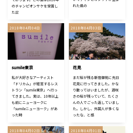
れた県の
のチャンピオンサケを受賞し
た出
2018年04月04日
2018年04月03日
sumile東京
花見
私が大好きなアーティスト
まだ桜が残る新宿御苑に先日
「ドリカム」が経営するレス
花見に行ってきました。かな
トラン「sumile東京」へ行っ
り散ってはいましたが、遅咲
てきました。実は、10年以上
きの桜が残っていて、たくさ
も前にニューヨークに
んの人でごった返していまし
「sumileニューヨーク」があ
た。しかし、外国人が多くな
った時
ったな、と感
2018年04月02日
2018年04月01日