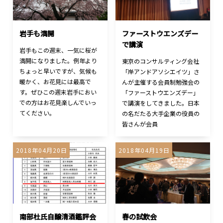
岩手も満開
ファーストウエンズデー
で講演
岩手もこの週末、一気に桜が
満開になりました。例年より
東京のコンサルティング会社
ちょっと早いですが、気候も
「岸アンドアソシエイツ」さ
暖かく、お花見には最高で
んが主催する会員制勉強会の
す。ぜひこの週末岩手におい
「ファーストウエンズデー」
での方はお花見楽しんでいっ
で講演をしてきました。日本
てください。
の名だたる大手企業の役員の
皆さんが会員
2018年04月20日
2018年04月19日
南部杜氏自醸清酒鑑評会
春の試飲会