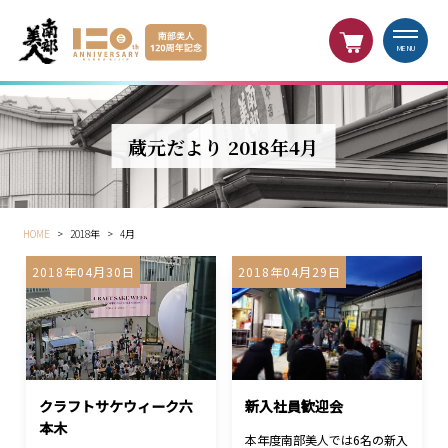
MENU
蔵元だより 2018年4月
HOME
>
2018年
>
4月
2018年04月30日
2018年04月29日
クラフトサケウィーク六
新入社員歓迎会
本木
本年度南部美人では6名の新入