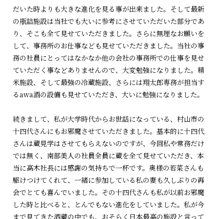
だいた時よりも大きな進化を見る事が出来ました。そして最新
の瓶詰施設は当社でも大いに参考にさせていただいた部分であ
り、そこも全て見せていただきました。さらに無理なお願いを
して、事務所のお仕事なども見せていただきました。当社の事
務の社員にとってはなかなか他の会社の事務所での仕事を見せ
ていただく事などありませんので、大変勉強になりました。精
米施設、そして最強の冷蔵施設、さらには翔太郎専務が担当す
るawa酒の設備も見せていただき、大いに勉強になりました。
続きまして、私が大学時代からお世話になっている、村山市の
十四代さんにもお邪魔させていただきました。基本的に十四代
さんは蔵見学はさせてもらえないのですが、今回私や常務だけ
では無く、南部美人の社員全員に蔵を全て見せていただき、本
当に高木社長には感謝の気持ちで一杯です。奥様の若菜さんも
駆けつけてくれて、一緒に参加している私の妻も久しぶりの再
会でとても喜んでいました。その十四代さんも私が以前お邪魔
した時と比べると、とんでもない進化をしていました。私が今
まで見てきた酒蔵の中でも、おそらく日本最高の施設と言って