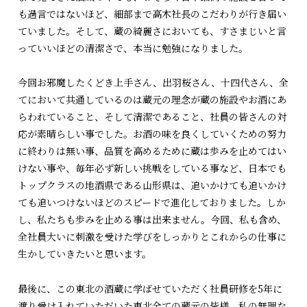
も過言ではないほど、細部まで高木社長のこだわりが行き届い
ていました。そして、蔵の綺麗さにおいても、すさまじいと言
っていいほどの清潔さで、本当に勉強になりました。
今回お邪魔したくどき上手さん、出羽桜さん、十四代さん、全
てにおいて共通しているのは蔵元の理念が蔵の施設やお酒にあ
らわれていること、そして清潔であること、社員の皆さんの対
応が素晴らしい事でした。お酒の味を良くしていくための努力
に終わりは無い事、品質を高めるために蔵は歩みを止めてはい
けない事や、毎年必ず新しい挑戦をしている事など、日本でも
トップクラスの地酒県である山形県は、追いかけても追いかけ
ても追いつけないほどのスピードで進化しておりました。しか
し、私たちも歩みを止める事は出来ません。今回、私も含め、
全社員大いに刺激を受けた学びをしっかりとこれからの仕事に
生かしていきたいと思います。
最後に、この東北の酒蔵に学ばせていただく社員研修を5年に
渡り受け入れていただいた東北全ての蔵元の皆様、私の無理な