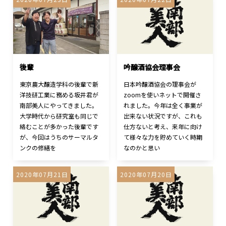
後輩
吟醸酒協会理事会
東京農大醸造学科の後輩で新
日本吟醸酒協会の理事会が
洋技研工業に務める坂井君が
zoomを使いネットで開催さ
南部美人にやってきました。
れました。今年は全く事業が
大学時代から研究室も同じで
出来ない状況ですが、これも
絡むことが多かった後輩です
仕方ないと考え、来年に向け
が、今回はうちのサーマルタ
て様々な力を貯めていく時期
ンクの修繕を
なのかと思い
2020年07月21日
2020年07月20日