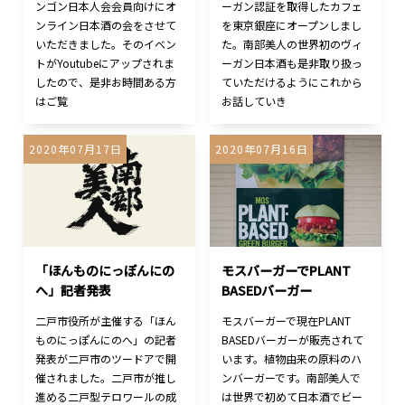
ンゴン日本人会会員向けにオ
ーガン認証を取得したカフェ
ンライン日本酒の会をさせて
を東京銀座にオープンしまし
いただきました。そのイベン
た。南部美人の世界初のヴィ
トがYoutubeにアップされま
ーガン日本酒も是非取り扱っ
したので、是非お時間ある方
ていただけるようにこれから
はご覧
お話していき
2020年07月17日
2020年07月16日
「ほんものにっぽんにの
モスバーガーでPLANT
へ」記者発表
BASEDバーガー
二戸市役所が主催する「ほん
モスバーガーで現在PLANT
ものにっぽんにのへ」の記者
BASEDバーガーが販売されて
発表が二戸市のツードアで開
います。植物由来の原料のハ
催されました。二戸市が推し
ンバーガーです。南部美人で
進める二戸型テロワールの成
は世界で初めて日本酒でビー