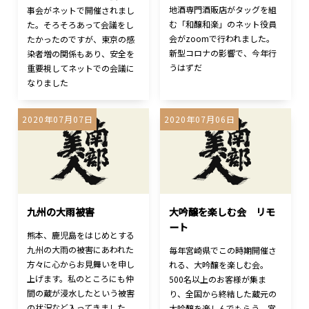
地酒専門酒販店がタッグを組
事会がネットで開催されまし
む「和醸和楽」のネット役員
た。そろそろあって会議をし
会がzoomで行われました。
たかったのですが、東京の感
新型コロナの影響で、今年行
染者増の関係もあり、安全を
うはずだ
重要視してネットでの会議に
なりました
2020年07月07日
2020年07月06日
九州の大雨被害
大吟醸を楽しむ会 リモ
ート
熊本、鹿児島をはじめとする
九州の大雨の被害にあわれた
毎年宮崎県でこの時期開催さ
方々に心からお見舞いを申し
れる、大吟醸を楽しむ会。
上げます。私のところにも仲
500名以上のお客様が集ま
間の蔵が浸水したという被害
り、全国から終結した蔵元の
の状況など入ってきました。
大吟醸を楽しんでもらう、宮