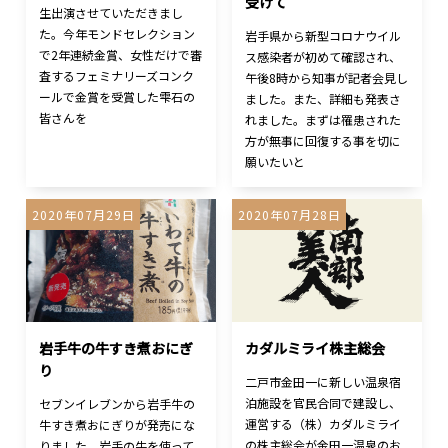
受けて
生出演させていただきまし
た。今年モンドセレクション
岩手県から新型コロナウイル
で2年連続金賞、女性だけで審
ス感染者が初めて確認され、
査するフェミナリーズコンク
午後8時から知事が記者会見し
ールで金賞を受賞した雫石の
ました。また、詳細も発表さ
皆さんを
れました。まずは罹患された
方が無事に回復する事を切に
願いたいと
2020年07月29日
2020年07月28日
岩手牛の牛すき煮おにぎ
カダルミライ株主総会
り
二戸市金田一に新しい温泉宿
泊施設を官民合同で建設し、
セブンイレブンから岩手牛の
運営する（株）カダルミライ
牛すき煮おにぎりが発売にな
の株主総会が金田一温泉のお
りました。岩手の牛を使って