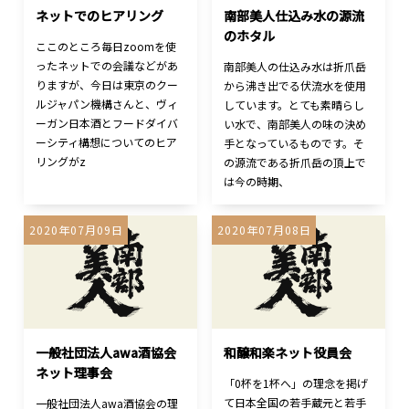
ネットでのヒアリング
南部美人仕込み水の源流
のホタル
ここのところ毎日zoomを使
ったネットでの会議などがあ
南部美人の仕込み水は折爪岳
りますが、今日は東京のクー
から沸き出でる伏流水を使用
ルジャパン機構さんと、ヴィ
しています。とても素晴らし
ーガン日本酒とフードダイバ
い水で、南部美人の味の決め
ーシティ構想についてのヒア
手となっているものです。そ
リングがz
の源流である折爪岳の頂上で
は今の時期、
2020年07月09日
2020年07月08日
一般社団法人awa酒協会
和醸和楽ネット役員会
ネット理事会
「0杯を1杯へ」の理念を掲げ
て日本全国の若手蔵元と若手
一般社団法人awa酒協会の理