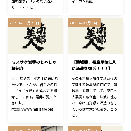
ィーガン認証
血を醸す」「天のない酒造
り」・・・ ど
2020年07月25日
2020年07月24日
ミスサケ岩手のじゃじゃ
【磐城壽、福島県浪江町
麺紹介
に酒蔵を復活！！！】
2020年ミスサケ岩手に選ばれ
私の東京農大醸造学科時代の
た久保井さんが、岩手の名物
同級生で福島県浪江町で「磐
「じゃじゃ麺」の食べ方を紹
城壽」を醸していて、東日本
介しています。是非ご覧くだ
大震災で蔵が全て津波に流さ
さいね。
れ、今は山形県で酒造りをし
https://www.misssake.org
ている鈴木大介社長が、とう
とう
2020年07月23日
2020年07月22日