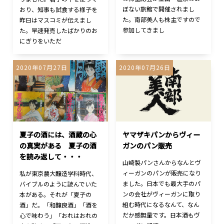
ぼない旅館で開催されまし
おり、知事も試食する様子を
た。南部美人も株主ですので
昨日はマスコミが伝えまし
参加してきまし
た。早速発売したばかりのお
にぎりをいただ
2020年07月27日
2020年07月26日
夏子の酒には、酒蔵の心
ヤマザキパンからヴィー
の真実がある 夏子の酒
ガンのパン販売
を読み返して・・・
山崎製パンさんからなんとヴ
ィーガンのパンが販売になり
私が東京農大醸造学科時代、
ました。日本でも最大手のパ
バイブルのように読んでいた
ンの会社がヴィーガンに取り
本がある。それが「夏子の
組む時代になるなんて、なん
酒」だ。「和醸良酒」「酒を
だか感無量です。日本酒もヴ
心で味わう」「おれはおれの