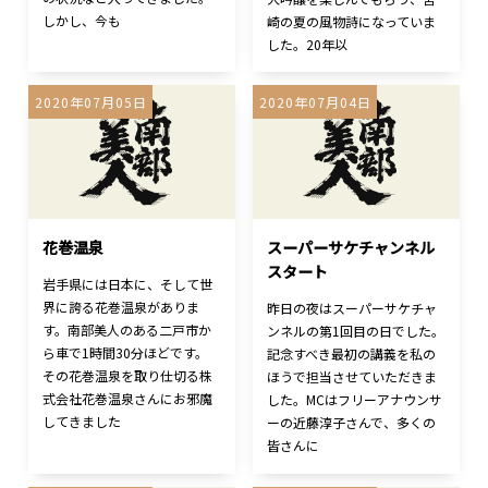
しかし、今も
崎の夏の風物詩になっていま
した。20年以
2020年07月05日
2020年07月04日
花巻温泉
スーパーサケチャンネル
スタート
岩手県には日本に、そして世
界に誇る花巻温泉がありま
昨日の夜はスーパーサケチャ
す。南部美人のある二戸市か
ンネルの第1回目の日でした。
ら車で1時間30分ほどです。
記念すべき最初の講義を私の
その花巻温泉を取り仕切る株
ほうで担当させていただきま
式会社花巻温泉さんにお邪魔
した。MCはフリーアナウンサ
してきました
ーの近藤淳子さんで、多くの
皆さんに