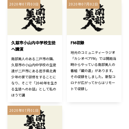
2020年07月03日
2020年07月02日
久慈市小山内中学校生徒
FM収録
へ講演
地元のコミュニティーラジオ
「カシオペアFM」では開局当
南部美人のある二戸市の隣、
時からやっている南部美人の
久慈市の小山内中学校の生徒
番組「蔵の道」があります。
達が二戸市にある岩手県北青
その収録をしました。新型コ
少年の家で研修をすることに
ロナが広がってからはリモー
なり、そこで「2040年を生き
トで収録し
る生徒へのお話」として私の
ほうで講
2020年07月01日