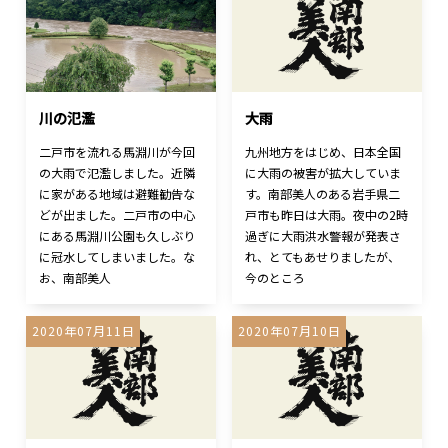
川の氾濫
大雨
二戸市を流れる馬淵川が今回
九州地方をはじめ、日本全国
の大雨で氾濫しました。近隣
に大雨の被害が拡大していま
に家がある地域は避難勧告な
す。南部美人のある岩手県二
どが出ました。二戸市の中心
戸市も昨日は大雨。夜中の2時
にある馬淵川公園も久しぶり
過ぎに大雨洪水警報が発表さ
に冠水してしまいました。な
れ、とてもあせりましたが、
お、南部美人
今のところ
2020年07月11日
2020年07月10日