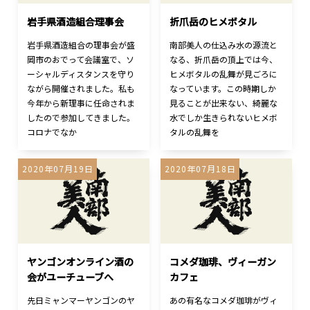
岩手県酒造組合理事会
折爪岳のヒメボタル
岩手県酒造組合の理事会が盛
南部美人の仕込み水の源流と
岡市のおでって会議室で、ソ
なる、折爪岳の頂上では今、
ーシャルディスタンスを守り
ヒメボタルの乱舞が見ごろに
ながら開催されました。私も
なっています。この時期しか
今年から新理事に任命されま
見ることが出来ない、綺麗な
したので参加してきました。
水でしか生きられないヒメボ
コロナでなか
タルの乱舞を
2020年07月19日
2020年07月18日
ヤンゴンオンライン酒の
コメダ珈琲、ヴィーガン
会がユーチューブへ
カフェ
先日ミャンマーヤンゴンのヤ
あの有名なコメダ珈琲がヴィ