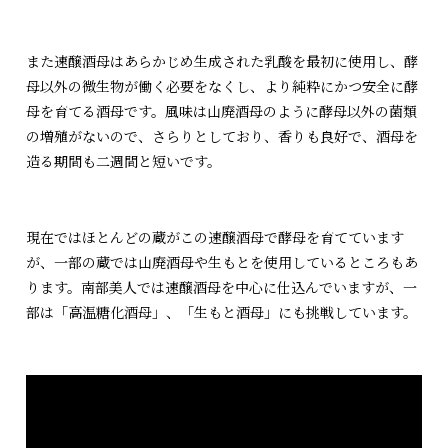
また速醸酒母はあらかじめ生成された乳酸を最初に使用し、酵
母以外の微生物が働く必要をなくし、より純粋にかつ安全に酵
母を育てる酒母です。風味は山廃酒母のように酵母以外の菌類
の増殖がないので、さらりとしており、香りも良好で、酒母を
造る期間も二週間と短いです。
現在ではほとんどの蔵がこの速醸酒母で酵母を育てています
が、一部の蔵では山廃酒母や生もとを使用しているところもあ
ります。南部美人では速醸酒母を中心に仕込んでいますが、一
部は「高温糖化酒母」、「生もと酒母」にも挑戦しています。