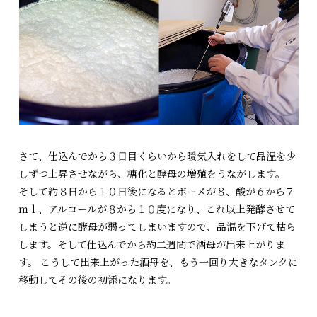
さて、仕込んでから３日目くらいから暖気入れをして品温を少
しずつ上昇させながら、糖化と酵母の増殖をうながします。
そして約８日から１０日後になるとボーメが８、酸が６から７
ｍｌ、アルコールが８から１０度になり、これ以上発酵させて
しまうと逆に酵母が弱ってしまいますので、品温を下げて枯ら
します。そして仕込んでから約二週間で酒母が出来上がりま
す。 こうして出来上がった酒母を、もう一回り大きなタンクに
移動してその後の初添になります。