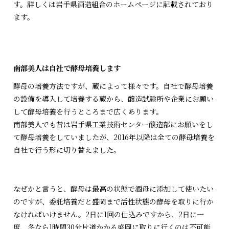
す。詳しくは岩手県酒造組合のホームページに記載されており
ます。
南部美人は自社で酵母培養します
酵母の培養方法ですが、蔵によって様々です。自社で酵母培養
の設備を導入して培養する蔵から、醸造試験所や企業にお願い
して酵母培養を行うところまで広くあります。
南部美人でも昔は岩手県工業技術センター醸造部にお願いをし
て酵母培養をしていましたが、2016年以降は全ての酵母培養を
自社で行う形に切り替えました。
なぜかと言うと、酵母は最高の状態で酒母に添加して使いたい
のですが、委託培養だと盛岡まで活性状態の酵母を取りに行か
なければいけません。2日に1回の仕込みですから、2日に一
度、冬なら1時間30分片道かかる盛岡に取りに行くのは不可能