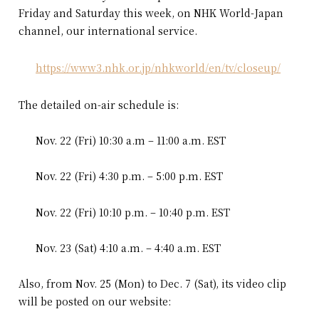
Friday and Saturday this week, on NHK World-Japan
channel, our international service.
https://www3.nhk.or.jp/nhkworld/en/tv/closeup/
The detailed on-air schedule is:
Nov. 22 (Fri) 10:30 a.m – 11:00 a.m. EST
Nov. 22 (Fri) 4:30 p.m. – 5:00 p.m. EST
Nov. 22 (Fri) 10:10 p.m. – 10:40 p.m. EST
Nov. 23 (Sat) 4:10 a.m. – 4:40 a.m. EST
Also, from Nov. 25 (Mon) to Dec. 7 (Sat), its video clip
will be posted on our website: