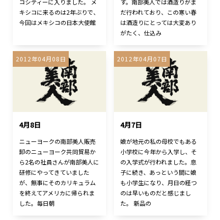
コシティーに入りました。 メ
す。南部美人では酒造りがま
キシコに来るのは2年ぶりで、
だ行われており、この寒い春
今回はメキシコの日本大使館
は酒造りにとっては大変あり
がたく、仕込み
2012年04月08日
2012年04月07日
4月8日
4月7日
ニューヨークの南部美人販売
娘が地元の私の母校でもある
卸のニューヨーク共同貿易か
小学校に今年から入学し、そ
ら2名の社員さんが南部美人に
の入学式が行われました。息
研修にやってきていました
子に続き、あっという間に娘
が、無事にそのカリキュラム
も小学生になり、月日の経つ
を終えてアメリカに帰られま
のは早いものだと感じまし
した。毎日朝
た。 新品の