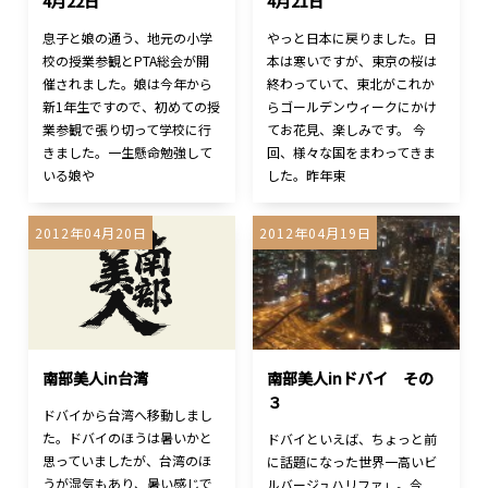
4月22日
4月21日
息子と娘の通う、地元の小学
やっと日本に戻りました。日
校の授業参観とPTA総会が開
本は寒いですが、東京の桜は
催されました。娘は今年から
終わっていて、東北がこれか
新1年生ですので、初めての授
らゴールデンウィークにかけ
業参観で張り切って学校に行
てお花見、楽しみです。 今
きました。一生懸命勉強して
回、様々な国をまわってきま
いる娘や
した。昨年東
2012年04月20日
2012年04月19日
南部美人in台湾
南部美人inドバイ その
３
ドバイから台湾へ移動しまし
た。ドバイのほうは暑いかと
ドバイといえば、ちょっと前
思っていましたが、台湾のほ
に話題になった世界一高いビ
うが湿気もあり、暑い感じで
ルバージュハリファ」。今