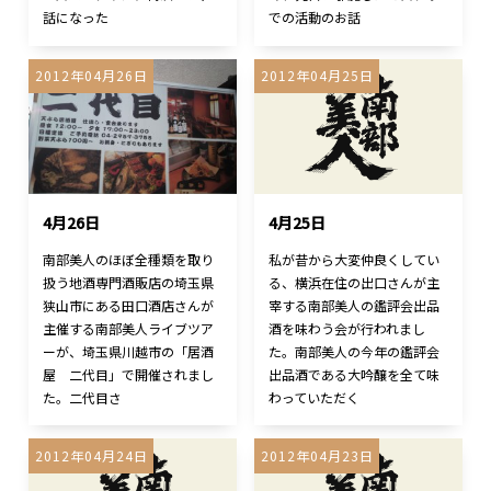
話になった
での活動のお話
2012年04月26日
2012年04月25日
4月26日
4月25日
南部美人のほぼ全種類を取り
私が昔から大変仲良くしてい
扱う地酒専門酒販店の埼玉県
る、横浜在住の出口さんが主
狭山市にある田口酒店さんが
宰する南部美人の鑑評会出品
主催する南部美人ライブツア
酒を味わう会が行われまし
ーが、埼玉県川越市の「居酒
た。南部美人の今年の鑑評会
屋 二代目」で開催されまし
出品酒である大吟醸を全て味
た。二代目さ
わっていただく
2012年04月24日
2012年04月23日