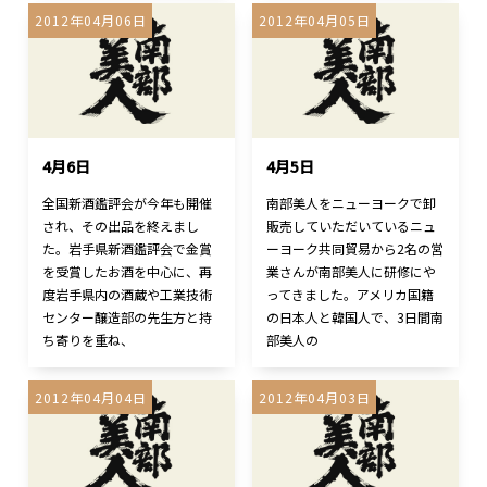
2012年04月06日
2012年04月05日
4月6日
4月5日
全国新酒鑑評会が今年も開催
南部美人をニューヨークで卸
され、その出品を終えまし
販売していただいているニュ
た。岩手県新酒鑑評会で金賞
ーヨーク共同貿易から2名の営
を受賞したお酒を中心に、再
業さんが南部美人に研修にや
度岩手県内の酒蔵や工業技術
ってきました。アメリカ国籍
センター醸造部の先生方と持
の日本人と韓国人で、3日間南
ち寄りを重ね、
部美人の
2012年04月04日
2012年04月03日