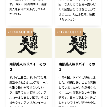
す。 今回、台湾訪問は、南部
回、なんとこの世界一高いビ
美人を台湾で卸販売していた
ルの展望台にのぼることがで
だいてい
きました。地上142階、映画
「ミッション
2012年04月18日
2012年04月17日
南部美人inドバイ その
南部美人inドバイ その
２
１
ドバイ二日目。ドバイでは政
中東の国、ドバイに移動しま
府系の会社2社しかアルコール
した。機構は暑いことを覚悟
の取り扱いができないとい
していましたが、全然暑くな
う、世界でも大変珍しく、ア
く、しかも湿気がないので快
ルコールに厳しい国で、その2
適です。日本の夏よりも過ご
社のうち、アフリカンイース
しやすいですが、建物の中は