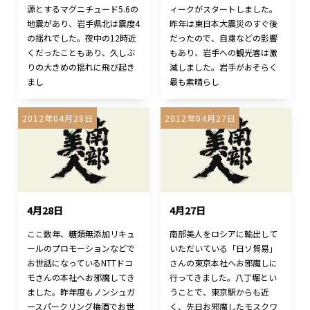
源とするマグニチュード5.6の
ィークがスタートしました。
地震があり、岩手県北は震度4
昨年は東日本大震災のすぐ後
の揺れでした。夜中の12時近
だったので、自粛などの影響
くだったこともあり、久しぶ
もあり、岩手への観光客は激
りの大きめの揺れに飛び起き
減しました。岩手がおそらく
まし
最も素晴らし
2012年04月28日
2012年04月27日
4月28日
4月27日
ここ数年、糖類無添加リキュ
南部美人をロシアに輸出して
ールのプロモーションなどで
いただいている「日ソ貿易」
お世話になっているNTTドコ
さんの東京本社へお邪魔しに
モさんの本社へお邪魔してき
行ってきました。八丁堀とい
ました。昨年度もノンシュガ
うことで、東京駅からも近
ースパークリング梅酒でお世
く、先日お邪魔したモスクワ