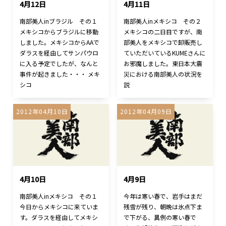
4月12日
4月11日
南部美人inブラジル その１
南部美人inメキシコ その２
メキシコからブラジルに移動
メキシコの二日目ですが、南
しました。メキシコからAAで
部美人をメキシコで卸販売し
ダラスを経由してサンパウロ
ていただいているKUMEさんに
に入る予定でしたが、なんと
お邪魔しました。東日本大震
事件が起きました・・・ メキ
災における南部美人の状況を
シコ
説
2012年04月10日
2012年04月09日
4月10日
4月9日
南部美人inメキシコ その１
今年は寒い春で、岩手はまだ
今日からメキシコに来ていま
残雪が残り、朝晩は氷点下ま
す。ダラスを経由してメキシ
で下がる、異例の寒い春で