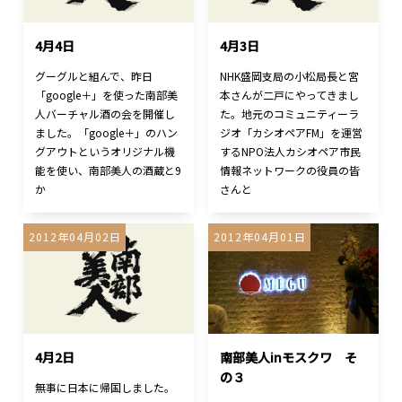
4月4日
4月3日
グーグルと組んで、昨日
NHK盛岡支局の小松局長と宮
「google＋」を使った南部美
本さんが二戸にやってきまし
人バーチャル酒の会を開催し
た。地元のコミュニティーラ
ました。「google＋」のハン
ジオ「カシオペアFM」を運営
グアウトというオリジナル機
するNPO法人カシオペア市民
能を使い、南部美人の酒蔵と9
情報ネットワークの役員の皆
か
さんと
2012年04月02日
2012年04月01日
4月2日
南部美人inモスクワ そ
の３
無事に日本に帰国しました。