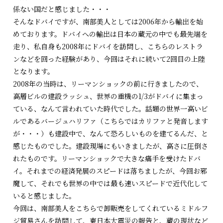
係ない国だと感じました・・・
そんなドバイですが、南部美人としては2006年から輸出を始
めております。ドバイへの輸出は日本の蔵元の中でも最先端を
走り、私自身も2008年にドバイを訪問し、こちらのレストラ
ンなどを回った経験があり、今回はそれに続いて2回目の上陸
となります。
2008年の当時は、リーマンショックの前に行きましたので、
高層ビルの建設ラッシュ、世界の重機の1/3がドバイに集まっ
ている、なんて言われていた時代でした。話題の世界一高いビ
ルであるバージュハリファ（こちらではカリファと発音します
が・・・）も建設中で、なんて恐ろしいものを建てるんだ、と
感じたものでした。建設現場にもいきましたが、高さに圧倒さ
れたものです。リーマンショックで大きな痛手を受けたドバ
イ。それまでの経済発展のスピードは落ちましたが、今回お邪
魔して、それでも世界の中では最も速いスピードで近代化して
いると感じました。
今回は、南部美人をこちらで卸販売をしてくれているミドルフ
ジ貿易さんを訪問して、東日本大震災の報告と、蔵の現状など