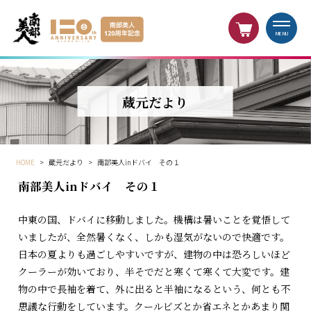
MENU
蔵元だより
HOME
>
蔵元だより
>
南部美人inドバイ その１
南部美人inドバイ その１
中東の国、ドバイに移動しました。機構は暑いことを覚悟して
いましたが、全然暑くなく、しかも湿気がないので快適です。
日本の夏よりも過ごしやすいですが、建物の中は恐ろしいほど
クーラーが効いており、半そでだと寒くて寒くて大変です。建
物の中で長袖を着て、外に出ると半袖になるという、何とも不
思議な行動をしています。クールビズとか省エネとかあまり関