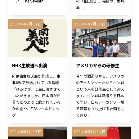
ープ「The Seventh
の「雅山流」、福島の「磐城
壽」、
2014年07月17日
2014年07月16日
NHK生放送へ出演
アメリカからの研修生
NHK仙台放送局が作成し、東
今年の酒造りから、アメリカ
北6県で放送されている番組
のアーカンソー州からベン君
「ひるはぴ」に生出演させて
という人を研修生として迎え
いただきました。日本酒が世
ます。ベン君は酒造りを日本
界でどのように飲まれている
で学び、自らアーカンソー州
かの話や、FIFAワールドカッ
で酒蔵を立ち上げる計画をし
プ
ており、
2014年07月15日
2014年07月14日