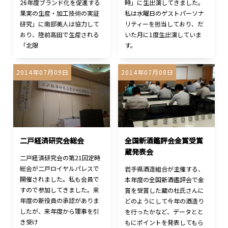
26年度ブランド化を促進する
時」に生出演してきました。
果実の生産・加工技術の実証
私は水曜日のゲストパーソナ
研究」に南部美人は協力して
リティーを担当しており、だ
おり、陸前高田で生産される
いた月に1度生出演していま
「北限
す。
2014年07月09日
2014年07月08日
二戸経済研究会総会
全国新酒鑑評会金賞受賞
蔵発表会
二戸経済研究会の第21回定時
総会が二戸ロイヤルパレスで
岩手県酒造組合が主催する、
開催されました。私も会員で
本年度の全国新酒鑑評会で金
すので参加してきました。来
賞を受賞した蔵の杜氏さんに
年度の新役員の承認がありま
どのようにして今年の酒造り
したが、来年度から理事を引
を行ったかなど、データとと
き受け
もにポイントを発表してもら