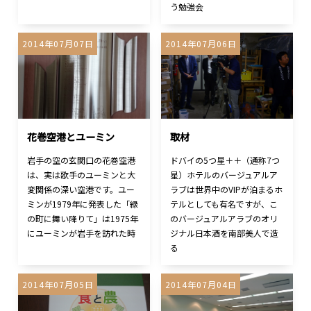
う勉強会
2014年07月07日
2014年07月06日
花巻空港とユーミン
取材
岩手の空の玄関口の花巻空港
ドバイの5つ星＋＋（通称7つ
は、実は歌手のユーミンと大
星）ホテルのバージュアルア
変関係の深い空港です。ユー
ラブは世界中のVIPが泊まるホ
ミンが1979年に発表した「緑
テルとしても有名ですが、こ
の町に舞い降りて」は1975年
のバージュアルアラブのオリ
にユーミンが岩手を訪れた時
ジナル日本酒を南部美人で造
る
2014年07月05日
2014年07月04日