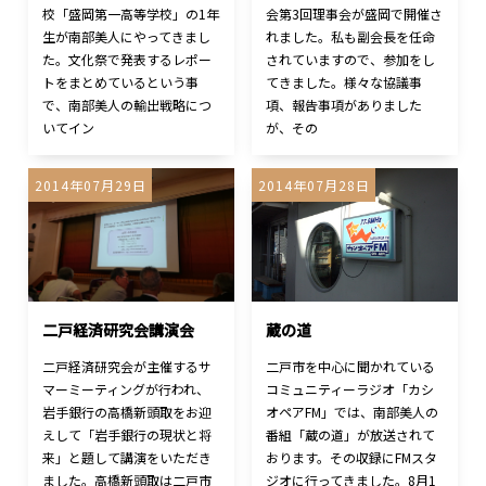
校「盛岡第一高等学校」の1年
会第3回理事会が盛岡で開催さ
生が南部美人にやってきまし
れました。私も副会長を任命
た。文化祭で発表するレポー
されていますので、参加をし
トをまとめているという事
てきました。様々な協議事
で、南部美人の輸出戦略につ
項、報告事項がありました
いてイン
が、その
2014年07月29日
2014年07月28日
二戸経済研究会講演会
蔵の道
二戸経済研究会が主催するサ
二戸市を中心に聞かれている
マーミーティングが行われ、
コミュニティーラジオ「カシ
岩手銀行の高橋新頭取をお迎
オペアFM」では、南部美人の
えして「岩手銀行の現状と将
番組「蔵の道」が放送されて
来」と題して講演をいただき
おります。その収録にFMスタ
ました。高橋新頭取は二戸市
ジオに行ってきました。8月1