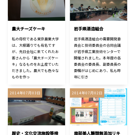
農大チーズケーキ
岩手県酒造組合
私の母校である東京農業大学
岩手県酒造組合の需要開発委
は、大根踊りでも有名です
員会と技術委員会の合同会議
が、先日会社に来てくれたお
が岩手県工業技術センターで
客さんから「農大チーズケー
開催されました。本年度の各
キ」なるものをお土産でいた
委員会の委員長、副委員長の
だきました。農大でも色々な
委嘱がはじめにあり、私も昨
ものを作っ
年に引き
2014年07月03日
2014年07月02日
歴史・文化交流施設等検
南部美人糖類無添加リキ