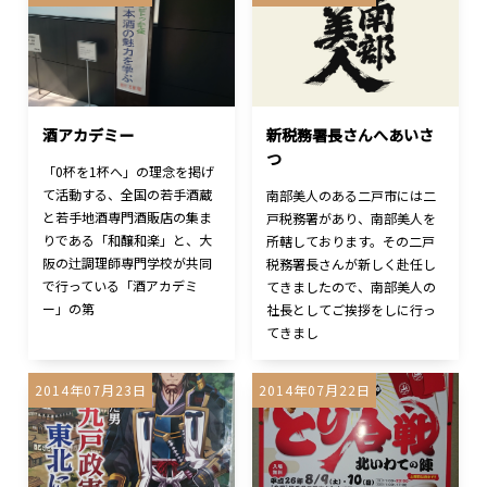
酒アカデミー
新税務署長さんへあいさ
つ
「0杯を1杯へ」の理念を掲げ
て活動する、全国の若手酒蔵
南部美人のある二戸市には二
と若手地酒専門酒販店の集ま
戸税務署があり、南部美人を
りである「和醸和楽」と、大
所轄しております。その二戸
阪の辻調理師専門学校が共同
税務署長さんが新しく赴任し
で行っている「酒アカデミ
てきましたので、南部美人の
ー」の第
社長としてご挨拶をしに行っ
てきまし
2014年07月23日
2014年07月22日