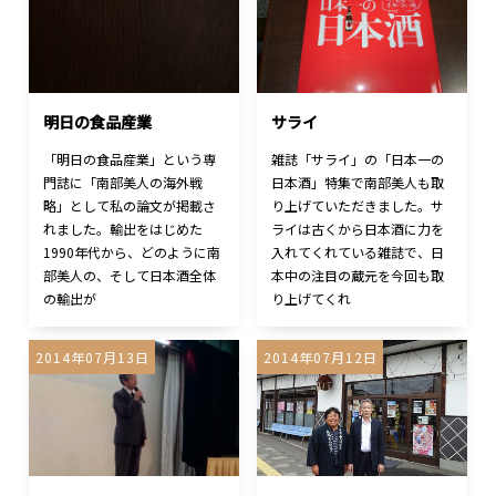
明日の食品産業
サライ
「明日の食品産業」という専
雑誌「サライ」の「日本一の
門誌に「南部美人の海外戦
日本酒」特集で南部美人も取
略」として私の論文が掲載さ
り上げていただきました。サ
れました。輸出をはじめた
ライは古くから日本酒に力を
1990年代から、どのように南
入れてくれている雑誌で、日
部美人の、そして日本酒全体
本中の注目の蔵元を今回も取
の輸出が
り上げてくれ
2014年07月13日
2014年07月12日