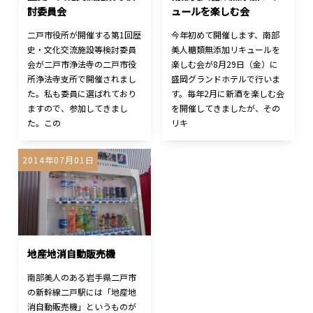
討委員会
ュールを楽しむ会
二戸市役所が開催する第1回歴
今年初めて開催します、南部
史・文化交流施設等検討委員
美人糖類無添加リキュールを
会が二戸市浄法寺の二戸市役
楽しむ会が8月29日（金）に
所浄法寺支所で開催されまし
盛岡グランドホテルで行いま
た。私も委員に選ばれており
す。毎年2月に新酒を楽しむ会
ますので、参加してきまし
を開催してきましたが、その
た。この
リキ
2014年07月01日
地産地消自動販売機
南部美人のある岩手県二戸市
の新幹線二戸駅には「地産地
消自動販売機」というものが