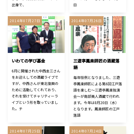
出身で、
日
2014年07月27日
2014年07月26日
いわての学び基金
三遊亭鳳楽師匠の酒蔵落
語
6月に開催された中西圭三さん
をお迎えしての酒蔵ライブで
毎年恒例となりました、三遊
すが、中西さんが東北復興の
亭鳳楽師匠による第6回江戸落
ために活動してくれており、
語を楽しむ～三遊亭鳳楽独演
それを受けてチャリティーラ
会～が南部美人酒蔵で行われ
イブという形を取っていまし
ます。今年は8月20日（水）
た。チ
となります。鳳楽師匠の江戸
落語
2014年07月25日
2014年07月24日