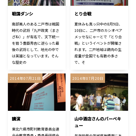
戦国ダンシ
とり合戦
南部美人のある二戸市は戦国
夏休みも真っ只中の8月9日、
時代の武将「九戸政実（まさ
10日に、二戸市のカシオペア
ざね）」が有名で、天下統一
メッセなにゃーとで「とり合
を狙う豊臣秀吉に逆らった最
戦」というイベントが開催さ
後の武将として、地元の中で
れます。二戸地域は鶏肉の生
は英雄となっています。そん
産量が全国でも有数の多さ
な歴史の
で、そ
2014年07月21日
2014年07月20日
講演
山中酒店さんのバーベキ
ュー
東北六県市町村教育委員会連
合会教育委員・委員長研修会
毎年恒例の茨城県神栖市にあ