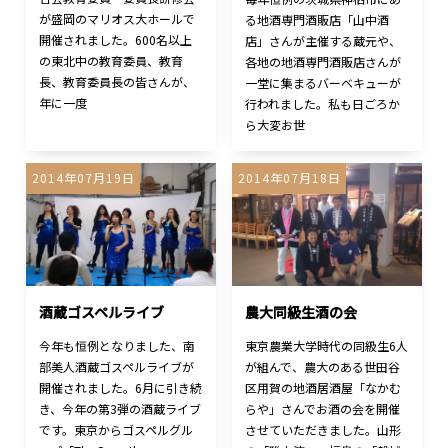
が盛岡のマリオス大ホールで
る地酒専門酒販店「山中酒
開催されました。600名以上
店」さんが主催する蔵元や、
の東北中の教育委員、教育
各地の地酒専門酒販店さんが
長、教育委員長の皆さんが、
一堂に集まるバーベキューが
年に一度
行われました。私も日ごろか
ら大変お世
2014年07月19日
2014年07月18日
酒蔵ゴスペルライブ
農大同級生酒の会
今年も恒例となりました、南
東京農業大学時代の同級生6人
部美人酒蔵ゴスペルライブが
が組んで、農大のある世田谷
開催されました。6月に引き続
区用賀の地酒居酒屋「なかむ
き、今年の第3弾の酒蔵ライブ
らや」さんでお酒の会を開催
です。東京からゴスペルグル
させていただきました。山形