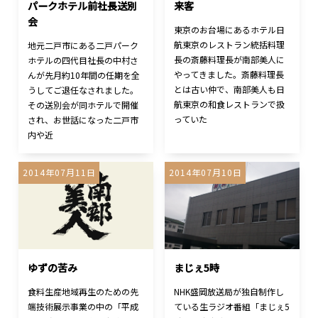
パークホテル前社長送別
来客
会
東京のお台場にあるホテル日
航東京のレストラン統括料理
地元二戸市にある二戸パーク
長の斎藤料理長が南部美人に
ホテルの四代目社長の中村さ
やってきました。斎藤料理長
んが先月約10年間の任期を全
とは古い仲で、南部美人も日
うしてご退任なされました。
航東京の和食レストランで扱
その送別会が同ホテルで開催
っていた
され、お世話になった二戸市
内や近
2014年07月11日
2014年07月10日
ゆずの苦み
まじぇ5時
食料生産地域再生のための先
NHK盛岡放送局が独自制作し
端技術展示事業の中の「平成
ている生ラジオ番組「まじぇ5