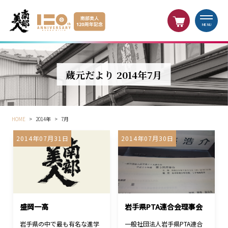
MENU
蔵元だより 2014年7月
HOME
>
2014年
>
7月
2014年07月31日
2014年07月30日
盛岡一高
岩手県PTA連合会理事会
岩手県の中で最も有名な進学
一般社団法人岩手県PTA連合