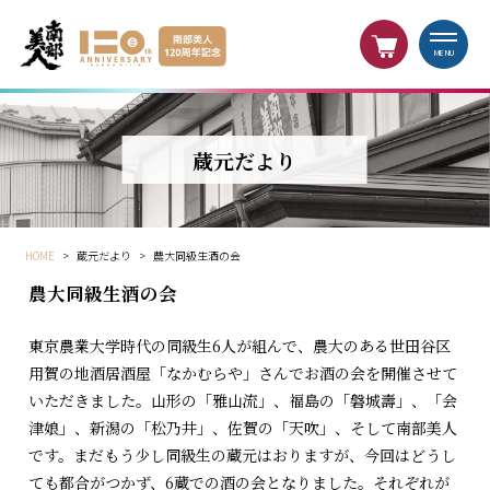
MENU
蔵元だより
HOME
>
蔵元だより
>
農大同級生酒の会
農大同級生酒の会
東京農業大学時代の同級生6人が組んで、農大のある世田谷区
用賀の地酒居酒屋「なかむらや」さんでお酒の会を開催させて
いただきました。山形の「雅山流」、福島の「磐城壽」、「会
津娘」、新潟の「松乃井」、佐賀の「天吹」、そして南部美人
です。まだもう少し同級生の蔵元はおりますが、今回はどうし
ても都合がつかず、6蔵での酒の会となりました。それぞれが