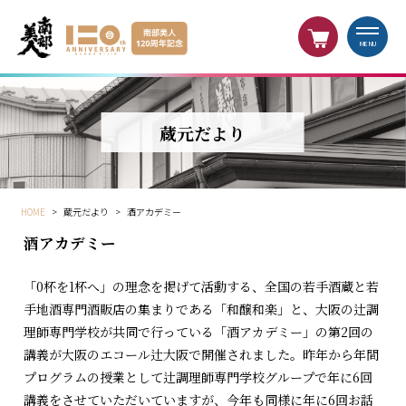
MENU
蔵元だより
HOME
>
蔵元だより
>
酒アカデミー
酒アカデミー
「0杯を1杯へ」の理念を掲げて活動する、全国の若手酒蔵と若
手地酒専門酒販店の集まりである「和醸和楽」と、大阪の辻調
理師専門学校が共同で行っている「酒アカデミー」の第2回の
講義が大阪のエコール辻大阪で開催されました。昨年から年間
プログラムの授業として辻調理師専門学校グループで年に6回
講義をさせていただいていますが、今年も同様に年に6回お話