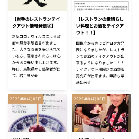
【岩手のレストランテイ
【レストランの素晴らし
クアウト情報発信②】
い料理とお酒をテイクア
ウト！！】
新型コロナウィルスによる政
府の緊急事態宣言が出まし
国税庁から先ほど昨日夕方発
た。大きな影響を受けられて
表になりましたが、レストラ
いる方、罹患された方には心
ンでお酒のテイクアウトが出
からお見舞い申し上げます。
来るようになりました！！！
昨日、鳥取県から感染者が出
テイクアウト用限定の酒類販
て、岩手県が最
売免許が出来ます。申請も早
速出来る
2020年04月09日
2020年04月08日