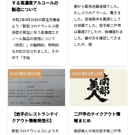
する高濃度アルコールの
朝から緊急地震速報でした。
製造について
久しぶりのアラーム、驚きま
した。宮城県沖を震源として
令和2年4月30日の厚生労働省
の地震でした。岩手県二戸市
より「新型コロナウィルス感
は震度3でしたが、結構揺れま
染症の発生に伴う高濃度エタ
した。蔵の方を確認してきま
ノール製品の使用について
したが、損
（改定）」の臨時的、特例的
な対応が出されました。その
中で「手指
2020年04月19日
2020年04月18日
【岩手のレストランテイ
二戸市のテイクアウト情
クアウト情報発信④】
報まとめ
新型コロナウィルスにより大
南部美人の地元岩手県二戸市