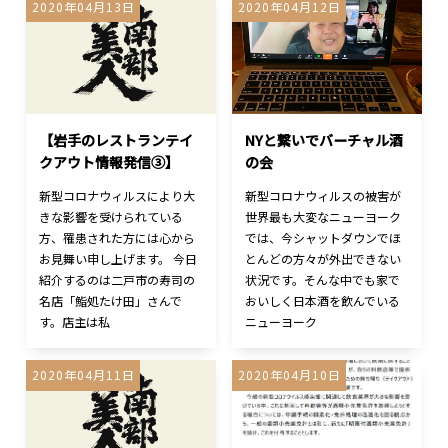
2020年04月13日
2020年04月12日
【岩手のレストランテイ
NYと繋いでバーチャル酒
クアウト情報発信③】
の会
新型コロナウィルスにより大
新型コロナウィルスの被害が
きな影響を受けられている
世界最も大変なニューヨーク
方、罹患された方には心から
では、今シャットダウンでほ
お見舞い申し上げます。 今日
とんどの方々が外出できない
紹介するのは二戸市の寿司の
状況です。そんな中でも家で
名店「鮨処たけ田」さんで
おいしく日本酒を飲んでいる
す。店主は私
ニューヨーク
2020年04月11日
2020年04月10日