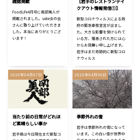
雑誌掲載
【岩手のレストランテイ
クアウト情報発信①】
FoodLife4月号に南部美人が
掲載されました。sake女の会
新型コロナウィルスによる政
さんに取り上げていただきま
府の緊急事態宣言が出まし
した。本当にありがとうござ
た。大きな影響を受けられて
います！
いる方、罹患された方には心
からお見舞い申し上げます。
岩手はまだ奇跡的に新型コロ
ナウィルス
2020年04月07日
2020年04月06日
当たり前の日常がどれほ
季節外れの雪
ど素晴らしい事か
岩手は季節外れの雪になって
います。この白い雪が世界中
岩手県は今日現在まだ新型コ