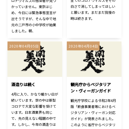
全てのコロナウィルスをその
ロナウィルスの感染者が見つ
白さで消してしまってほしい
かっていません。東京はじ
と願います。まだまだ我慢の
め、今日には緊急事態宣言が
時は続きます。
出そうですが、そんな中で地
元の二戸市の小中学校が始業
しました。朝、
2020年04月05日
2020年04月04日
酒造りは続く
観光庁からベジタリア
ン・ヴィーガンガイド
4月に入り、かなり暖かい日が
続いています。世の中は新型
観光庁学校による令和2年4月
コロナで大変な影響を受けて
版「飲食事業者等におけるベ
います。日本酒業界も同じ
ジタリアン・ヴィーガン対応
で、先の見えない暗闇の中で
ガイド」が発表されました。
す。しかし、今年の酒造りは
このように省庁からベジタリ