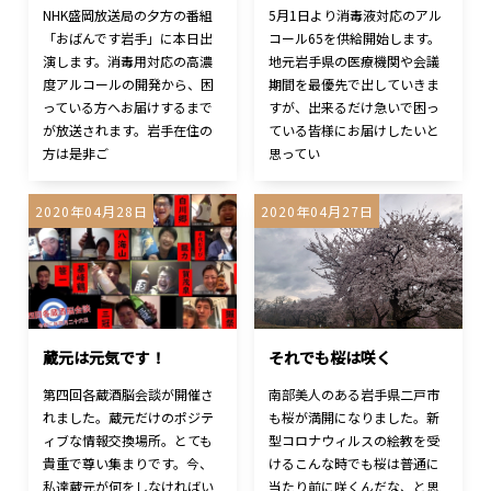
NHK盛岡放送局の夕方の番組
5月1日より消毒液対応のアル
「おばんです岩手」に本日出
コール65を供給開始します。
演します。消毒用対応の高濃
地元岩手県の医療機関や会議
度アルコールの開発から、困
期間を最優先で出していきま
っている方へお届けするまで
すが、出来るだけ急いで困っ
が放送されます。岩手在住の
ている皆様にお届けしたいと
方は是非ご
思ってい
2020年04月28日
2020年04月27日
蔵元は元気です！
それでも桜は咲く
第四回各蔵酒脳会談が開催さ
南部美人のある岩手県二戸市
れました。蔵元だけのポジテ
も桜が満開になりました。新
ィブな情報交換場所。とても
型コロナウィルスの絵教を受
貴重で尊い集まりです。今、
けるこんな時でも桜は普通に
私達蔵元が何をしなければい
当たり前に咲くんだな、と思