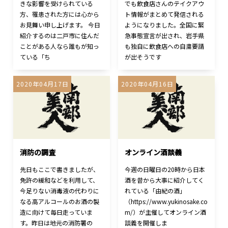
きな影響を受けられている
でも飲食店さんのテイクアウ
方、罹患された方には心から
ト情報がまとめて発信される
お見舞い申し上げます。 今日
ようになりました。全国に緊
紹介するのは二戸市に住んだ
急事態宣言が出され、岩手県
ことがある人なら誰もが知っ
も独自に飲食店への自粛要請
ている「ち
が出そうです
2020年04月17日
2020年04月16日
消防の調査
オンライン酒談義
先日もここで書きましたが、
今週の日曜日の20時から日本
免許の緩和などを利用して、
酒を昔から大事に紹介してく
今足りない消毒液の代わりに
れている「由紀の酒」
なる高アルコールのお酒の製
（https://www.yukinosake.co
造に向けて毎日走っていま
m/）が主催してオンライン酒
す。昨日は地元の消防署の
談義を開催しま