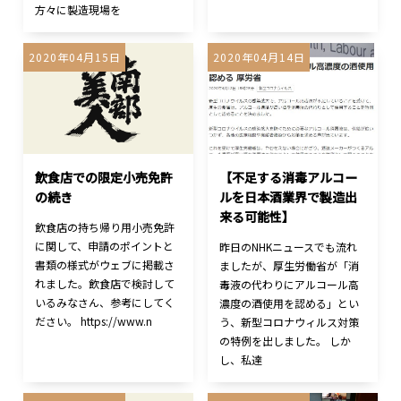
方々に製造現場を
2020年04月15日
2020年04月14日
飲食店での限定小売免許
【不足する消毒アルコー
の続き
ルを日本酒業界で製造出
来る可能性】
飲食店の持ち帰り用小売免許
に関して、申請のポイントと
昨日のNHKニュースでも流れ
書類の様式がウェブに掲載さ
ましたが、厚生労働省が「消
れました。飲食店で検討して
毒液の代わりにアルコール高
いるみなさん、参考にしてく
濃度の酒使用を認める」とい
ださい。 https://www.n
う、新型コロナウィルス対策
の特例を出しました。 しか
し、私達