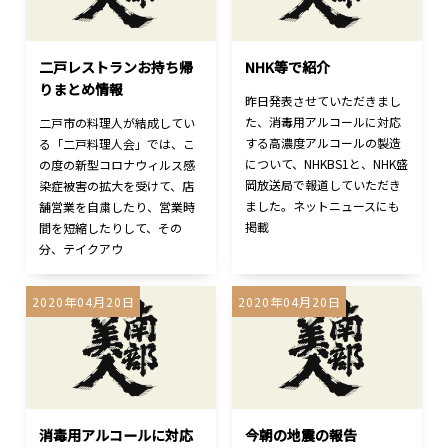
二戸レストランお持ち帰
NHK等で紹介
りまとめ情報
昨日発表させていただきまし
た、消毒用アルコールに対応
二戸市の料理人が結成してい
する高濃度アルコールの製造
る「二戸料理人会」では、こ
について、NHKBS1と、NHK盛
の度の新型コロナウィルス感
岡放送局で報道していただき
染症被害の拡大を受けて、店
ました。ネットニュースにも
舗営業を自粛したり、営業時
掲載
間を短縮したりして、その
分、テイクアウ
2020年04月20日
2020年04月20日
消毒用アルコールに対応
今朝の地震の報告