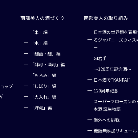
南部美人の酒づくり
南部美人の取り組み
「米」編
日本酒の世界観を表現
るジャパニーズウィス
「水」編
ー
「麹菌・麹」編
GI岩手
「酵母・酒母」編
～120周年記念酒～
「もろみ」編
日本酒で”KANPAI”
「しぼり」編
ショップ
120周年記念
p/
「火入れ」編
スーパーフローズンの
「貯蔵」編
本酒 誕生物語
海外への挑戦
糖類無添加リキュール