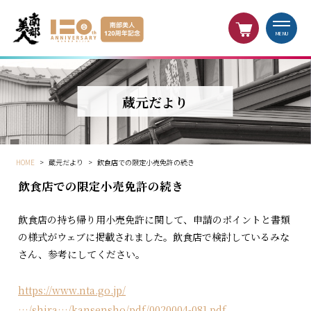
MENU
蔵元だより
HOME
>
蔵元だより
>
飲食店での限定小売免許の続き
飲食店での限定小売免許の続き
飲食店の持ち帰り用小売免許に関して、申請のポイントと書類
の様式がウェブに掲載されました。飲食店で検討しているみな
さん、参考にしてください。
https://www.nta.go.jp/
…/shira…/kansensho/pdf/0020004-081.pdf