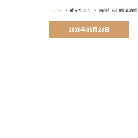
HOME
>
蔵元だより
>
南部杜氏自醸清酒鑑
2026年05月23日