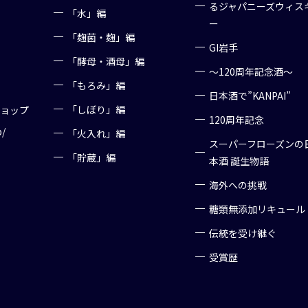
るジャパニーズウィス
「水」編
ー
「麹菌・麹」編
GI岩手
「酵母・酒母」編
～120周年記念酒～
「もろみ」編
日本酒で”KANPAI”
「しぼり」編
ショップ
120周年記念
p/
「火入れ」編
スーパーフローズンの
「貯蔵」編
本酒 誕生物語
海外への挑戦
糖類無添加リキュール
伝統を受け継ぐ
受賞歴