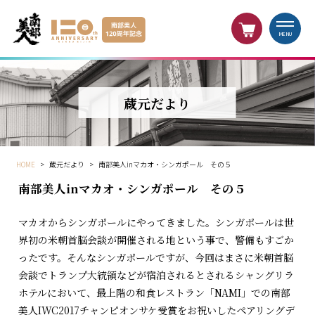
MENU
蔵元だより
HOME
>
蔵元だより
>
南部美人inマカオ・シンガポール その５
南部美人inマカオ・シンガポール その５
マカオからシンガポールにやってきました。シンガポールは世
界初の米朝首脳会談が開催される地という事で、警備もすごか
ったです。そんなシンガポールですが、今回はまさに米朝首脳
会談でトランプ大統領などが宿泊されるとされるシャングリラ
ホテルにおいて、最上階の和食レストラン「NAMI」での南部
美人IWC2017チャンピオンサケ受賞をお祝いしたペアリングデ