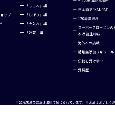
～120周年記念酒～
「もろみ」編
日本酒で”KANPAI”
「しぼり」編
ショップ
120周年記念
p/
「火入れ」編
スーパーフローズンの
「貯蔵」編
本酒 誕生物語
海外への挑戦
糖類無添加リキュール
伝統を受け継ぐ
受賞歴
※20歳未満の飲酒は法律で禁じられています。
※お酒はおいしく
Copyright (C) 2016 Nanbu Bijin, All right reserved.