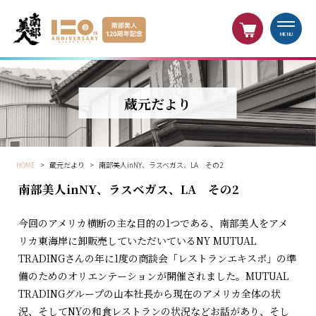
MENU
蔵元だより
HOME
>
蔵元だより
>
南部美人inNY、ラスベガス、LA その2
南部美人inNY、ラスベガス、LA その2
今回のアメリカ横断の主な目的の1つである、南部美人をアメ
リカ東海岸に卸販売していただいているNY MUTUAL
TRADINGさんの年に1度の商談会「レストランエキスポ」の準
備のためのオリエンテーションが開催されました。MUTUAL
TRADINGグループの山本社長から現在のアメリカ全体の状
況、そしてNYの和食レストランの状況などお話があり、そし