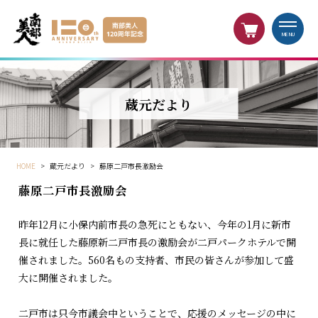
MENU
蔵元だより
HOME
>
蔵元だより
>
藤原二戸市長激励会
藤原二戸市長激励会
昨年12月に小保内前市長の急死にともない、今年の1月に新市
長に就任した藤原新二戸市長の激励会が二戸パークホテルで開
催されました。560名もの支持者、市民の皆さんが参加して盛
大に開催されました。
二戸市は只今市議会中ということで、応援のメッセージの中に