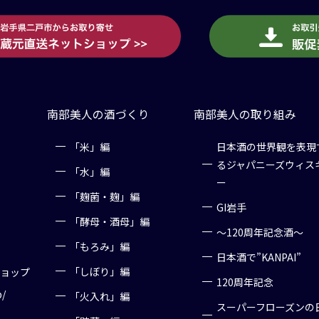
南部美人の酒づくり
南部美人の取り組み
「米」編
日本酒の世界観を表現
るジャパニーズウィス
「水」編
ー
「麹菌・麹」編
GI岩手
「酵母・酒母」編
～120周年記念酒～
「もろみ」編
日本酒で”KANPAI”
「しぼり」編
ショップ
120周年記念
p/
「火入れ」編
スーパーフローズンの