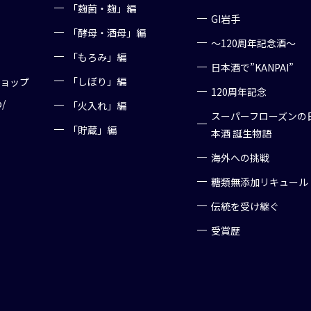
「麹菌・麹」編
GI岩手
「酵母・酒母」編
～120周年記念酒～
「もろみ」編
日本酒で”KANPAI”
「しぼり」編
ショップ
120周年記念
p/
「火入れ」編
スーパーフローズンの
「貯蔵」編
本酒 誕生物語
海外への挑戦
糖類無添加リキュール
伝統を受け継ぐ
受賞歴