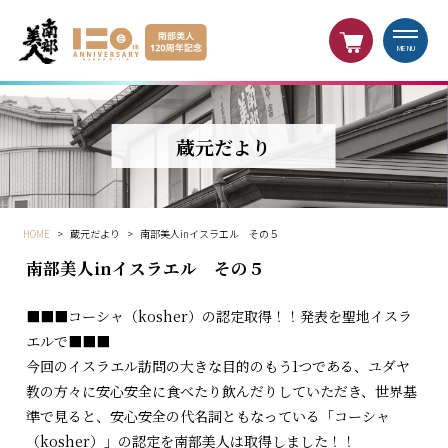
MENU
蔵元だより
HOME
>
蔵元だより
>
南部美人inイスラエル その５
南部美人inイスラエル その５
■■■コーシャ（kosher）の認定取得！！発表を聖地イスラ
エルで■■■
今回のイスラエル訪問の大きな目的のもう1つである、ユダヤ
教の方々に安心安全に食べたり飲んだりしていただき、世界基
準で見ると、安心安全の代名詞ともなっている「コーシャ
（kosher）」の認定を南部美人は取得しました！！