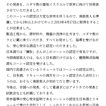
その発表を、ユダヤ教の聖地イスラエルで世界に向けて初発表
させていただきました！
このコーシャの認定は大変な苦労を伴うもので、南部美人も準
備してから1年以上かけてやっと2013年4月17日に取得をするこ
とが出来ました。
製造工程から、原材料や、機器の洗浄の仕方まで、ユダヤ教の
ラビに蔵に来ていただき、すべてお見せして、指導を受けなが
ら、安心安全な酒造りだと認定いただきました。
日本酒では「獺祭」さんがこのコーシャの認定で有名ですが、
今回南部美人では、なんと日本酒だけではなく、糖類無添加梅
酒もコーシャ認定を受けました。
国内で流通されているリキュールではコーシャの認定は珍し
く、日本酒、リキュールの両方をコーシャ認定された会社とい
うのは、おそらく南部美人が初めてだと思います。
今後は、全国への発表、そして夏過ぎにはアメリカでの発表と
試飲会なども計画しております。
世界基準の安心安全証明であるコーシャの認定を日本酒とリキ
ュールで受けた会社として、しっかりとこれからも世界へ日本