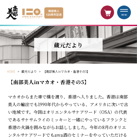
MENU
蔵元だより
HOME
>
蔵元だより
>
【南部美人inマカオ・香港その5】
【南部美人inマカオ・香港その5】
マカオからまた車で橋を渡り、香港へ入りました。香港は南部
美人の輸出でも1990年代からやっている、アメリカに次いで古
い地域です。今回はオリエンタルサケアワード（OSA）の代表
であるサケサムライのミッキーと一緒にやっているフランクと
香港の火鍋を囲みながらお話ししました。今年の8月のオリエ
ンタルサケアワードでもawa酒のセミナーをやっていただける