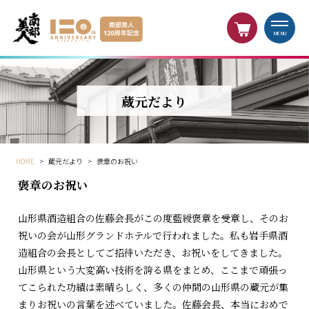
MENU
蔵元だより
HOME
>
蔵元だより
>
褒章のお祝い
褒章のお祝い
山形県酒造組合の佐藤会長がこの度藍綬褒章を受章し、そのお
祝いの会が山形グランドホテルで行われました。私も岩手県酒
造組合の会長としてご招待いただき、お祝いをしてきました。
山形県という大変高い技術を誇る県をまとめ、ここまで頑張っ
てこられた功績は素晴らしく、多くの仲間の山形県の蔵元が集
まりお祝いの言葉を述べていました。佐藤会長、本当におめで