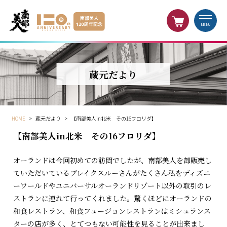
MENU
蔵元だより
HOME
>
蔵元だより
>
【南部美人in北米 その16フロリダ】
【南部美人in北米 その16フロリダ】
オーランドは今回初めての訪問でしたが、南部美人を卸販売し
ていただいているブレイクスルーさんがたくさん私をディズニ
ーワールドやユニバーサルオーランドリゾート以外の取引のレ
ストランに連れて行ってくれました。驚くほどにオーランドの
和食レストラン、和食フュージョンレストランはミシュランス
ターの店が多く、とてつもない可能性を見ることが出来まし