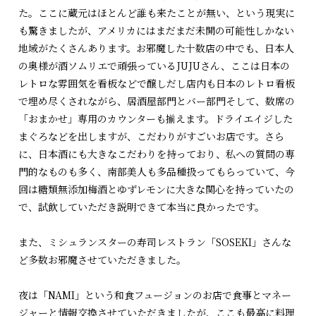
た。ここに蔵元はほとんど誰も来たことが無い、という現実に
も驚きましたが、アメリカにはまだまだ未開の可能性しかない
地域がたくさんあります。お邪魔した十数店の中でも、日本人
の奥様が酒ソムリエで頑張っているJUJUさん、ここは日本の
レトロな雰囲気を看板などで醸しだし店内も日本のレトロ看板
で埋め尽くされながら、居酒屋部門とバー部門そして、数席の
「おまかせ」専用のカウンターも揃えます。ドライエイジした
まぐろなどを出しますが、こだわりがすごいお店です。さら
に、日本酒にも大きなこだわりを持っており、私への質問の専
門的なものも多く、南部美人も多品種扱ってもらっていて、今
回は糖類無添加梅酒とゆずレモンに大きな関心を持っていたの
で、試飲していただき説明できて本当に良かったです。
また、ミシュランスターの寿司レストラン「SOSEKI」さんな
ど多数お邪魔させていただきました。
夜は「NAMI」という和食フュージョンのお店で食事とマネー
ジャーと情報交換させていただきましたが、ここも最高に料理