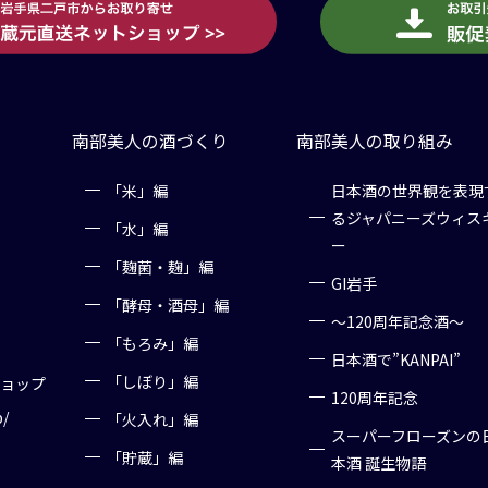
南部美人の酒づくり
南部美人の取り組み
「米」編
日本酒の世界観を表現
るジャパニーズウィス
「水」編
ー
「麹菌・麹」編
GI岩手
「酵母・酒母」編
～120周年記念酒～
「もろみ」編
日本酒で”KANPAI”
「しぼり」編
ショップ
120周年記念
p/
「火入れ」編
スーパーフローズンの
「貯蔵」編
本酒 誕生物語