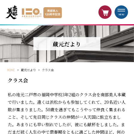
MENU
蔵元だより
HOME
>
蔵元だより
>
クラス会
クラス会
私の地元二戸市の福岡中学校3年2組のクラス会を南部美人本蔵
で行いました。遠くは浜松からも参加してくれて、20名近い人
数が集まりました。50歳を過ぎてもこうやって仲良く集まれる
こと、そして先日同じクラスの仲間が一人天国に旅立ちまし
た。あまりにも早い別れでしたが、彼にも献杯をしました。ま
だまだ続く人生の中で思春期をともに過ごした仲間ほど、何の