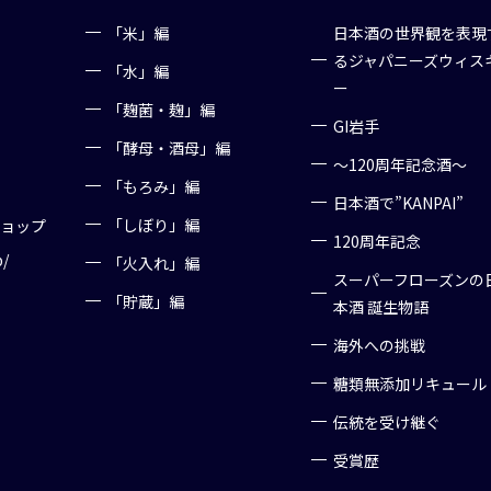
「米」編
日本酒の世界観を表現
るジャパニーズウィス
「水」編
ー
「麹菌・麹」編
GI岩手
「酵母・酒母」編
～120周年記念酒～
「もろみ」編
日本酒で”KANPAI”
「しぼり」編
ショップ
120周年記念
p/
「火入れ」編
スーパーフローズンの
「貯蔵」編
本酒 誕生物語
海外への挑戦
糖類無添加リキュール
伝統を受け継ぐ
受賞歴