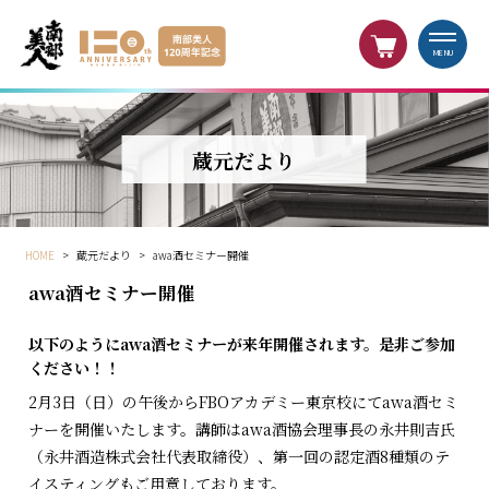
MENU
蔵元だより
HOME
>
蔵元だより
>
awa酒セミナー開催
awa酒セミナー開催
以下のようにawa酒セミナーが来年開催されます。是非ご参加
ください！！
2月3日（日）の午後からFBOアカデミー東京校にてawa酒セミ
ナーを開催いたします。講師はawa酒協会理事長の永井則吉氏
（永井酒造株式会社代表取締役）、第一回の認定酒8種類のテ
イスティングもご用意しております。