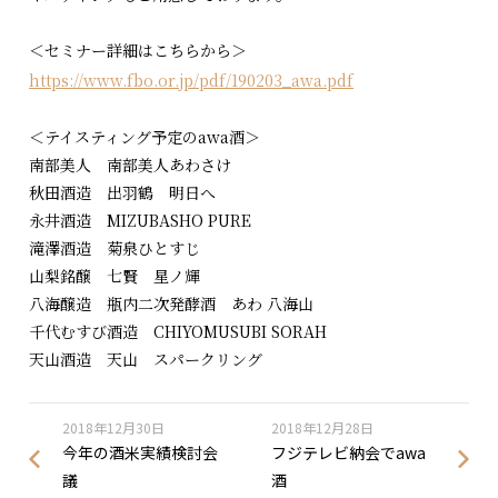
＜セミナー詳細はこちらから＞
https://www.fbo.or.jp/pdf/190203_awa.pdf
＜テイスティング予定のawa酒＞
南部美人 南部美人あわさけ
秋田酒造 出羽鶴 明日へ
永井酒造 MIZUBASHO PURE
滝澤酒造 菊泉ひとすじ
山梨銘醸 七賢 星ノ輝
八海醸造 瓶内二次発酵酒 あわ 八海山
千代むすび酒造 CHIYOMUSUBI SORAH
天山酒造 天山 スパークリング
2018年12月30日
2018年12月28日
今年の酒米実績検討会
フジテレビ納会でawa
議
酒