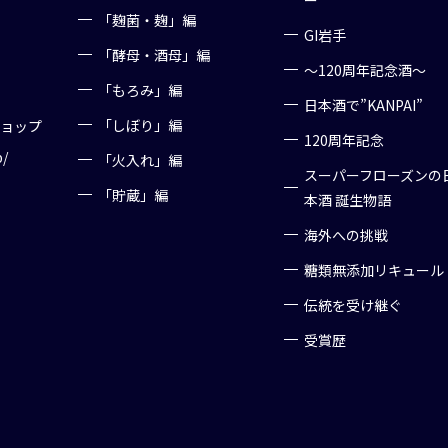
ー
「麹菌・麹」編
GI岩手
「酵母・酒母」編
～120周年記念酒～
「もろみ」編
日本酒で”KANPAI”
「しぼり」編
ショップ
120周年記念
p/
「火入れ」編
スーパーフローズンの
「貯蔵」編
本酒 誕生物語
海外への挑戦
糖類無添加リキュール
伝統を受け継ぐ
受賞歴