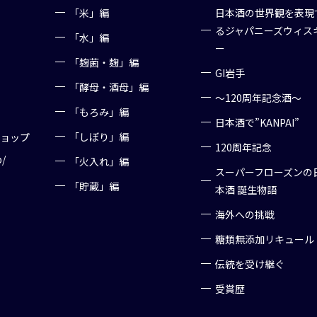
「米」編
日本酒の世界観を表現
るジャパニーズウィス
「水」編
ー
「麹菌・麹」編
GI岩手
「酵母・酒母」編
～120周年記念酒～
「もろみ」編
日本酒で”KANPAI”
「しぼり」編
ショップ
120周年記念
p/
「火入れ」編
スーパーフローズンの
「貯蔵」編
本酒 誕生物語
海外への挑戦
糖類無添加リキュール
伝統を受け継ぐ
受賞歴