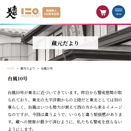
MENU
蔵元だより
HOME
>
蔵元だより
>
台風10号
台風10号
台風10号が東北に近づいてきています。昨日から警戒態勢が取
られており、東北の太平洋側からの上陸だと東北としては初の
事らしく、台風はいつも勢力が衰えて西の方から来るイメージ
なのですが、今回は違うようで、いつもと違う緊張感がありま
す。蔵への被害が最少で済むように、私たちも警戒を怠らない
ようにします。