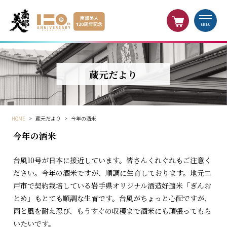
MENU
蔵元だより
HOME
>
蔵元だより
>
今年の酒米
今年の酒米
台風10号が日本に接近しています。皆さんくれぐれもご注意く
ださい。今年の酒米ですが、順調に生育しております。地元二
戸市で契約栽培している岩手県オリジナル酒造好適米「ぎんお
とめ」もとても順調な生育です。台風がちょっと心配ですが、
雨と風を耐え忍び、もうすぐの収穫まで酒米にも頑張ってもら
いたいです。