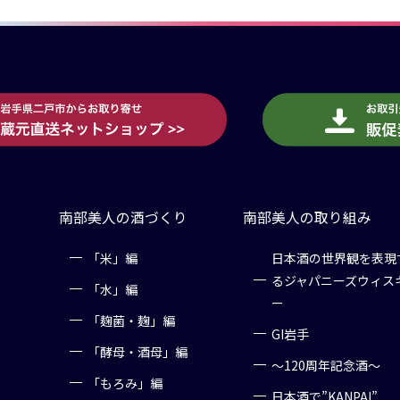
南部美人の酒づくり
南部美人の取り組み
「米」編
日本酒の世界観を表現
るジャパニーズウィス
「水」編
ー
「麹菌・麹」編
GI岩手
「酵母・酒母」編
～120周年記念酒～
「もろみ」編
日本酒で”KANPAI”