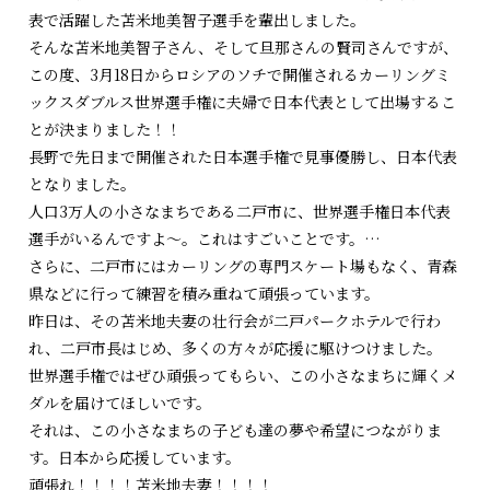
表で活躍した苫米地美智子選手を輩出しました。
そんな苫米地美智子さん、そして旦那さんの賢司さんですが、
この度、3月18日からロシアのソチで開催されるカーリングミ
ックスダブルス世界選手権に夫婦で日本代表として出場するこ
とが決まりました！！
長野で先日まで開催された日本選手権で見事優勝し、日本代表
となりました。
人口3万人の小さなまちである二戸市に、世界選手権日本代表
選手がいるんですよ～。これはすごいことです。…
さらに、二戸市にはカーリングの専門スケート場もなく、青森
県などに行って練習を積み重ねて頑張っています。
昨日は、その苫米地夫妻の壮行会が二戸パークホテルで行わ
れ、二戸市長はじめ、多くの方々が応援に駆けつけました。
世界選手権ではぜひ頑張ってもらい、この小さなまちに輝くメ
ダルを届けてほしいです。
それは、この小さなまちの子ども達の夢や希望につながりま
す。日本から応援しています。
頑張れ！！！！苫米地夫妻！！！！